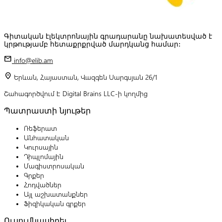
Գիտական էլեկտրոնային գրադարանը նախատեսված է
կրթությամբ հետաքրքրված մարդկանց համար:
mail
info@elib.am
location_on
Երևան, Հայաստան, Վազգեն Սարգսյան 26/1
Շահագործվում է Digital Brains LLC-ի կողմից
Պատրաստի նյութեր
Ռեֆերատ
Անհատական
Կուրսային
Դիպլոմային
Մագիստրոսական
Գրքեր
Հոդվածներ
Այլ աշխատանքներ
Ֆիզիկական գրքեր
Ուսումնասիրել