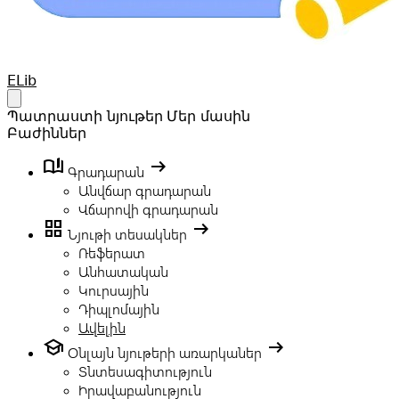
Your Company
ELib
Open main menu
Պատրաստի նյութեր
Մեր մասին
Բաժիններ
book_ribbon
arrow_right_alt
Գրադարան
Անվճար գրադարան
Վճարովի գրադարան
grid_view
arrow_right_alt
Նյութի տեսակներ
Ռեֆերատ
Անհատական
Կուրսային
Դիպլոմային
Ավելին
school
arrow_right_alt
Օնլայն նյութերի առարկաներ
Տնտեսագիտություն
Իրավաբանություն