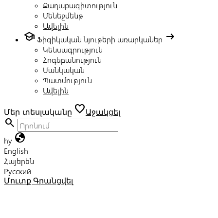
Քաղաքագիտություն
Մենեջմենթ
Ավելին
school
arrow_right_alt
Ֆիզիկական նյութերի առարկաներ
Կենսագրություն
Հոգեբանություն
Մանկական
Պատմություն
Ավելին
favorite
Մեր տեսլականը
Աջակցել
search
globe
hy
English
Հայերեն
Русский
Մուտք
Գրանցվել