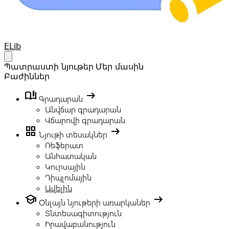
Your Company
ELib
Open main menu
Պատրաստի նյութեր
Մեր մասին
Բաժիններ
book_ribbon
arrow_right_alt
Գրադարան
Անվճար գրադարան
Վճարովի գրադարան
grid_view
arrow_right_alt
Նյութի տեսակներ
Ռեֆերատ
Անհատական
Կուրսային
Դիպլոմային
Ավելին
school
arrow_right_alt
Օնլայն նյութերի առարկաներ
Տնտեսագիտություն
Իրավաբանություն