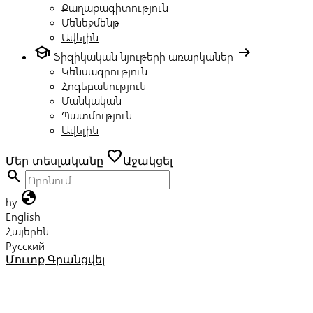
Քաղաքագիտություն
Մենեջմենթ
Ավելին
school
arrow_right_alt
Ֆիզիկական նյութերի առարկաներ
Կենսագրություն
Հոգեբանություն
Մանկական
Պատմություն
Ավելին
favorite
Մեր տեսլականը
Աջակցել
search
globe
hy
English
Հայերեն
Русский
Մուտք
Գրանցվել