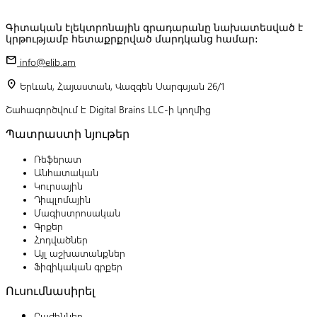
Գիտական էլեկտրոնային գրադարանը նախատեսված է
կրթությամբ հետաքրքրված մարդկանց համար:
mail
info@elib.am
location_on
Երևան, Հայաստան, Վազգեն Սարգսյան 26/1
Շահագործվում է Digital Brains LLC-ի կողմից
Պատրաստի նյութեր
Ռեֆերատ
Անհատական
Կուրսային
Դիպլոմային
Մագիստրոսական
Գրքեր
Հոդվածներ
Այլ աշխատանքներ
Ֆիզիկական գրքեր
Ուսումնասիրել
Բաժիններ