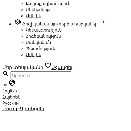
Քաղաքագիտություն
Մենեջմենթ
Ավելին
school
arrow_right_alt
Ֆիզիկական նյութերի առարկաներ
Կենսագրություն
Հոգեբանություն
Մանկական
Պատմություն
Ավելին
favorite
Մեր տեսլականը
Աջակցել
search
globe
hy
English
Հայերեն
Русский
Մուտք
Գրանցվել