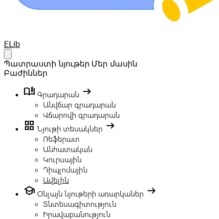
Your Company
ELib
Open main menu
Պատրաստի նյութեր
Մեր մասին
Բաժիններ
book_ribbon
arrow_right_alt
Գրադարան
Անվճար գրադարան
Վճարովի գրադարան
grid_view
arrow_right_alt
Նյութի տեսակներ
Ռեֆերատ
Անհատական
Կուրսային
Դիպլոմային
Ավելին
school
arrow_right_alt
Օնլայն նյութերի առարկաներ
Տնտեսագիտություն
Իրավաբանություն