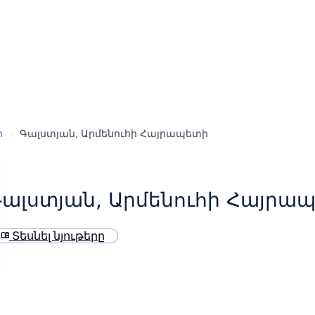
ր
›
Գալստյան, Արմենուհի Հայրապետի
Գալստյան, Արմենուհի Հայրա
Տեսնել նյութերը
menu_book