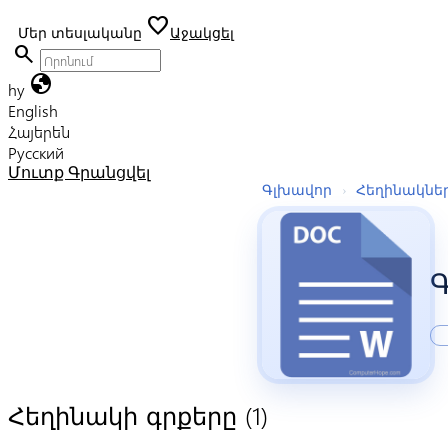
favorite
Մեր տեսլականը
Աջակցել
search
globe
hy
English
Հայերեն
Русский
Մուտք
Գրանցվել
Գլխավոր
›
Հեղինակնե
(1)
Հեղինակի գրքերը