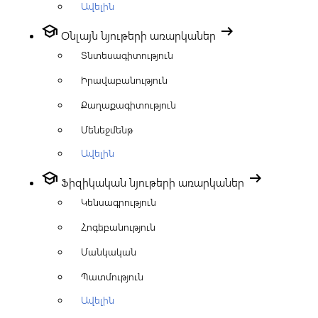
Ավելին
school
arrow_right_alt
Օնլայն նյութերի առարկաներ
Տնտեսագիտություն
Իրավաբանություն
Քաղաքագիտություն
Մենեջմենթ
Ավելին
school
arrow_right_alt
Ֆիզիկական նյութերի առարկաներ
Կենսագրություն
Հոգեբանություն
Մանկական
Պատմություն
Ավելին