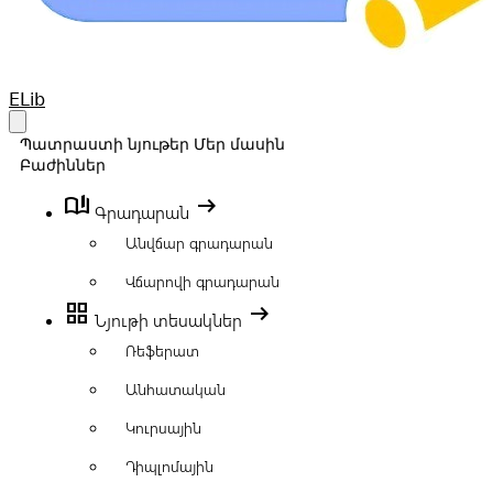
Your Company
ELib
Open main menu
Պատրաստի նյութեր
Մեր մասին
Բաժիններ
book_ribbon
arrow_right_alt
Գրադարան
Անվճար գրադարան
Վճարովի գրադարան
grid_view
arrow_right_alt
Նյութի տեսակներ
Ռեֆերատ
Անհատական
Կուրսային
Դիպլոմային