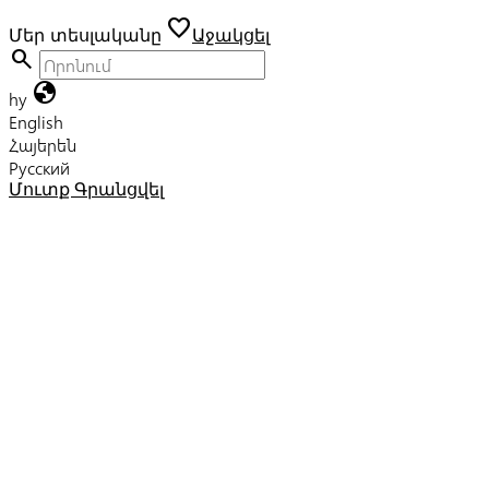
favorite
Մեր տեսլականը
Աջակցել
search
globe
hy
English
Հայերեն
Русский
Մուտք
Գրանցվել