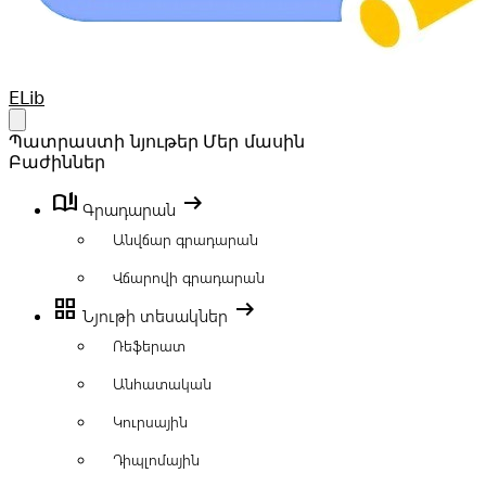
Your Company
ELib
Open main menu
Պատրաստի նյութեր
Մեր մասին
Բաժիններ
book_ribbon
arrow_right_alt
Գրադարան
Անվճար գրադարան
Վճարովի գրադարան
grid_view
arrow_right_alt
Նյութի տեսակներ
Ռեֆերատ
Անհատական
Կուրսային
Դիպլոմային