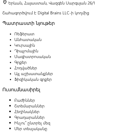
location_on
Երևան, Հայաստան, Վազգեն Սարգսյան 26/1
Շահագործվում է Digital Brains LLC-ի կողմից
Պատրաստի նյութեր
Ռեֆերատ
Անհատական
Կուրսային
Դիպլոմային
Մագիստրոսական
Գրքեր
Հոդվածներ
Այլ աշխատանքներ
Ֆիզիկական գրքեր
Ուսումնասիրել
Բաժիններ
Շտեմարաններ
Հեղինակներ
Գրադարաններ
Ինչու՞ ընտրել մեզ
Մեր տեսլականը