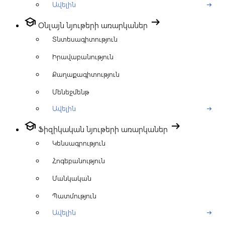
Ավելին
arrow_right_alt
school
arrow_right_alt
Օնլայն նյութերի առարկաներ
Տնտեսագիտություն
Իրավաբանություն
Քաղաքագիտություն
Մենեջմենթ
Ավելին
arrow_right_alt
school
arrow_right_alt
Ֆիզիկական նյութերի առարկաներ
Կենսագրություն
Հոգեբանություն
Մանկական
Պատմություն
Ավելին
arrow_right_alt