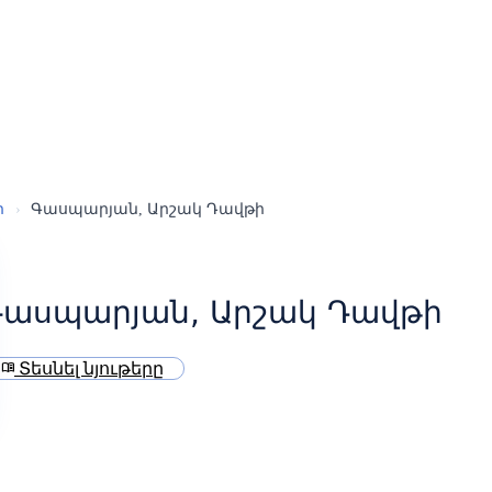
ր
›
Գասպարյան, Արշակ Դավթի
Գասպարյան, Արշակ Դավթի
Տեսնել նյութերը
menu_book