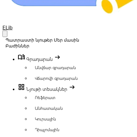
Your Company
ELib
Open main menu
Պատրաստի նյութեր
Մեր մասին
Բաժիններ
book_ribbon
arrow_right_alt
Գրադարան
Անվճար գրադարան
Վճարովի գրադարան
grid_view
arrow_right_alt
Նյութի տեսակներ
Ռեֆերատ
Անհատական
Կուրսային
Դիպլոմային