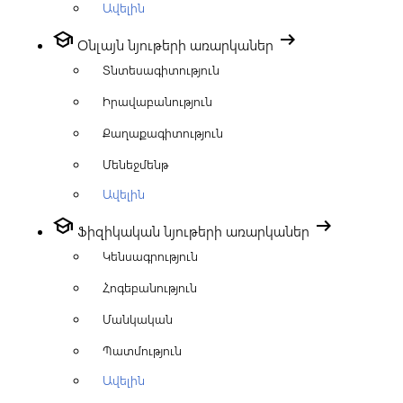
Ավելին
school
arrow_right_alt
Օնլայն նյութերի առարկաներ
Տնտեսագիտություն
Իրավաբանություն
Քաղաքագիտություն
Մենեջմենթ
Ավելին
school
arrow_right_alt
Ֆիզիկական նյութերի առարկաներ
Կենսագրություն
Հոգեբանություն
Մանկական
Պատմություն
Ավելին