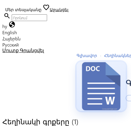
favorite
Մեր տեսլականը
Աջակցել
search
globe
hy
English
Հայերեն
Русский
Մուտք
Գրանցվել
Գլխավոր
›
Հեղինակնե
(1)
Հեղինակի գրքերը