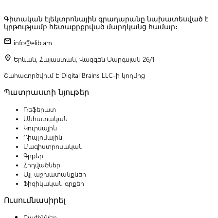
Գիտական էլեկտրոնային գրադարանը նախատեսված է
կրթությամբ հետաքրքրված մարդկանց համար:
mail
info@elib.am
location_on
Երևան, Հայաստան, Վազգեն Սարգսյան 26/1
Շահագործվում է Digital Brains LLC-ի կողմից
Պատրաստի նյութեր
Ռեֆերատ
Անհատական
Կուրսային
Դիպլոմային
Մագիստրոսական
Գրքեր
Հոդվածներ
Այլ աշխատանքներ
Ֆիզիկական գրքեր
Ուսումնասիրել
Բաժիններ