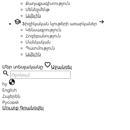
Քաղաքագիտություն
Մենեջմենթ
Ավելին
school
arrow_right_alt
Ֆիզիկական նյութերի առարկաներ
Կենսագրություն
Հոգեբանություն
Մանկական
Պատմություն
Ավելին
favorite
Մեր տեսլականը
Աջակցել
search
globe
hy
English
Հայերեն
Русский
Մուտք
Գրանցվել