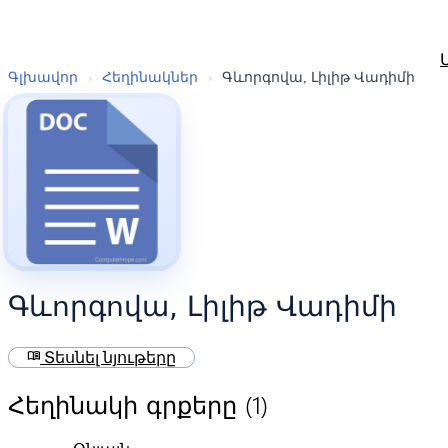
Գլխավոր
›
Հեղինակներ
›
Գևորգովա, Լիլիթ Վադիմի
Գևորգովա, Լիլիթ Վադիմի
menu_book
Տեսնել նյութերը
(1)
Հեղինակի գրքերը