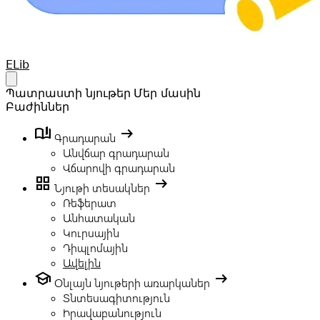
Your Company
ELib
Open main menu
Պատրաստի նյութեր
Մեր մասին
Բաժիններ
book_ribbon
arrow_right_alt
Գրադարան
Անվճար գրադարան
Վճարովի գրադարան
grid_view
arrow_right_alt
Նյութի տեսակներ
Ռեֆերատ
Անհատական
Կուրսային
Դիպլոմային
Ավելին
school
arrow_right_alt
Օնլայն նյութերի առարկաներ
Տնտեսագիտություն
Իրավաբանություն