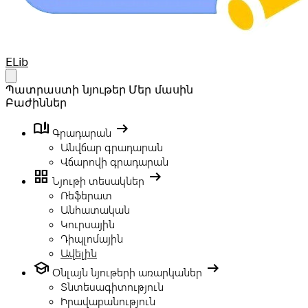
Your Company
ELib
Open main menu
Պատրաստի նյութեր
Մեր մասին
Բաժիններ
book_ribbon
arrow_right_alt
Գրադարան
Անվճար գրադարան
Վճարովի գրադարան
grid_view
arrow_right_alt
Նյութի տեսակներ
Ռեֆերատ
Անհատական
Կուրսային
Դիպլոմային
Ավելին
school
arrow_right_alt
Օնլայն նյութերի առարկաներ
Տնտեսագիտություն
Իրավաբանություն