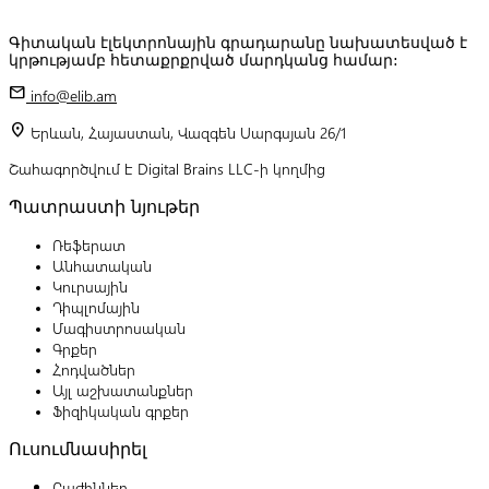
Գիտական էլեկտրոնային գրադարանը նախատեսված է
կրթությամբ հետաքրքրված մարդկանց համար:
mail
info@elib.am
location_on
Երևան, Հայաստան, Վազգեն Սարգսյան 26/1
Շահագործվում է Digital Brains LLC-ի կողմից
Պատրաստի նյութեր
Ռեֆերատ
Անհատական
Կուրսային
Դիպլոմային
Մագիստրոսական
Գրքեր
Հոդվածներ
Այլ աշխատանքներ
Ֆիզիկական գրքեր
Ուսումնասիրել
Բաժիններ