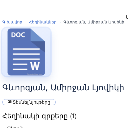
Գլխավոր
›
Հեղինակներ
›
Գևորգյան, Ամիրջան Լյովիկի
Գևորգյան, Ամիրջան Լյովիկի
menu_book
Տեսնել նյութերը
(1)
Հեղինակի գրքերը