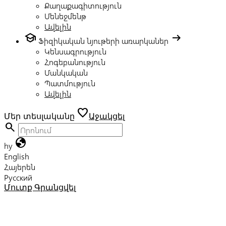
Քաղաքագիտություն
Մենեջմենթ
Ավելին
school
arrow_right_alt
Ֆիզիկական նյութերի առարկաներ
Կենսագրություն
Հոգեբանություն
Մանկական
Պատմություն
Ավելին
favorite
Մեր տեսլականը
Աջակցել
search
globe
hy
English
Հայերեն
Русский
Մուտք
Գրանցվել