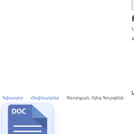
all
Գլխավոր
›
Հեղինակներ
›
Գևորգյան, Օլեգ Գուրգենի