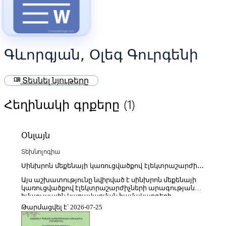
Գևորգյան, Օլեգ Գուրգենի
menu_book
Տեսնել նյութերը
(1)
Հեղինակի գրքերը
Օնլայն
Տեխնոլոգիա
Սինխրոն մեքենայի կառուցվածքով էլեկտրաշարժիչի
արագության իմպուլսային կառավարման
Այս աշխատությունը նվիրված է սինխրոն մեքենայի
համակարգի մշակում
կառուցվածքով էլեկտրաշարժիչների արագության
իմպուլսային կառավարման համակարգերի
մշակմանը՝ ընդգծելով ժամանակակից էլեկտրական
Թարմացվել է՝ 2026-07-25
շարժիչների ավտոմատ կառավարման
համակարգերի տեսական և կիրառական հիմքերը։