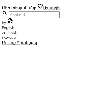
favorite
Մեր տեսլականը
Աջակցել
search
globe
hy
English
Հայերեն
Русский
Մուտք
Գրանցվել