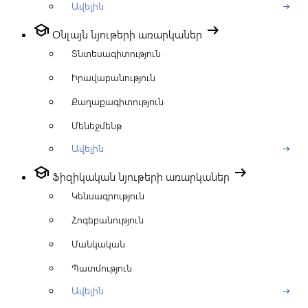
Ավելին
arrow_right_alt
school
arrow_right_alt
Օնլայն նյութերի առարկաներ
Տնտեսագիտություն
Իրավաբանություն
Քաղաքագիտություն
Մենեջմենթ
Ավելին
arrow_right_alt
school
arrow_right_alt
Ֆիզիկական նյութերի առարկաներ
Կենսագրություն
Հոգեբանություն
Մանկական
Պատմություն
Ավելին
arrow_right_alt