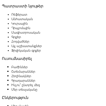
Պատրաստի նյութեր
Ռեֆերատ
Անհատական
Կուրսային
Դիպլոմային
Մագիստրոսական
Գրքեր
Հոդվածներ
Այլ աշխատանքներ
Ֆիզիկական գրքեր
Ուսումնասիրել
Բաժիններ
Շտեմարաններ
Հեղինակներ
Գրադարաններ
Ինչու՞ ընտրել մեզ
Մեր տեսլականը
Ընկերություն
Մեր մասին