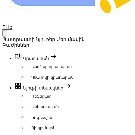
Your Company
ELib
Open main menu
Պատրաստի նյութեր
Մեր մասին
Բաժիններ
book_ribbon
arrow_right_alt
Գրադարան
Անվճար գրադարան
Վճարովի գրադարան
grid_view
arrow_right_alt
Նյութի տեսակներ
Ռեֆերատ
Անհատական
Կուրսային
Դիպլոմային