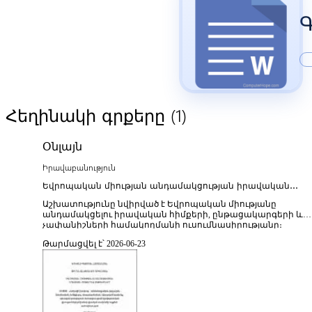
Գ
(1)
Հեղինակի գրքերը
Օնլայն
Իրավաբանություն
Եվրոպական միության անդամակցության իրավական
հիմքերը և չափանիշները
Աշխատությունը նվիրված է Եվրոպական միությանը
անդամակցելու իրավական հիմքերի, ընթացակարգերի և
չափանիշների համակողմանի ուսումնասիրությանը։
Գրքում վերլուծվում են անդամակցության գործընթացը
Թարմացվել է՝ 2026-06-23
կարգավորող հիմնարար պայմանագրերը, թեկնածու
պետությունների նկատմամբ կիրառվող
իրավաքաղաքական պահանջները և անդամակցության
նախապատրաստական փուլերը։ Առանձնահատուկ
ուշադրություն է դարձվում ժողովրդավարության,
իրավունքի գերակայության, մարդու իրավունքների
պաշտպանության, շուկայական տնտեսության