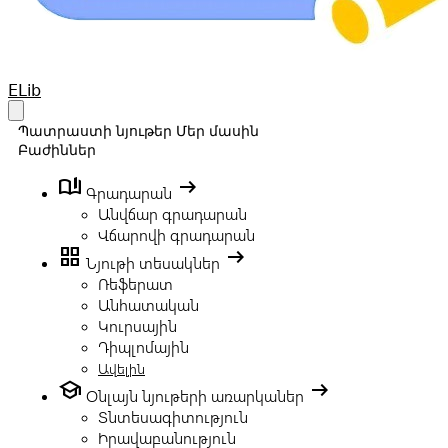
Your Company
ELib
Open main menu
Պատրաստի նյութեր
Մեր մասին
Բաժիններ
book_ribbon
arrow_right_alt
Գրադարան
Անվճար գրադարան
Վճարովի գրադարան
grid_view
arrow_right_alt
Նյութի տեսակներ
Ռեֆերատ
Անհատական
Կուրսային
Դիպլոմային
Ավելին
school
arrow_right_alt
Օնլայն նյութերի առարկաներ
Տնտեսագիտություն
Իրավաբանություն