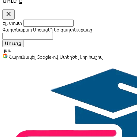
Մուտք
close
Էլ․ փոստ
Գաղտնաբառ
Մոռացե՞լ եք գաղտնաբառը
Մուտք
կամ
Շարունակել Google-ով
Ստեղծել նոր հաշիվ