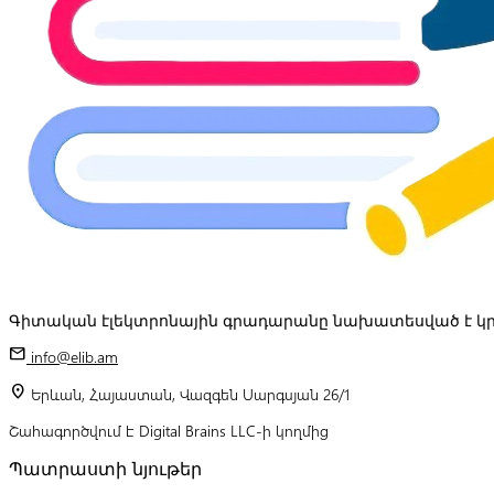
Գիտական էլեկտրոնային գրադարանը նախատեսված է կր
mail
info@elib.am
location_on
Երևան, Հայաստան, Վազգեն Սարգսյան 26/1
Շահագործվում է Digital Brains LLC-ի կողմից
Պատրաստի նյութեր