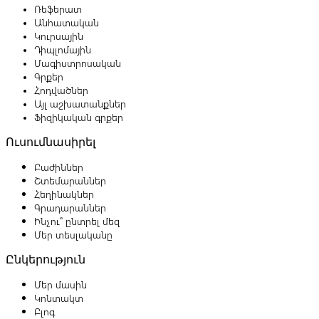
Ռեֆերատ
Անհատական
Կուրսային
Դիպլոմային
Մագիստրոսական
Գրքեր
Հոդվածներ
Այլ աշխատանքներ
Ֆիզիկական գրքեր
Ուսումնասիրել
Բաժիններ
Շտեմարաններ
Հեղինակներ
Գրադարաններ
Ինչու՞ ընտրել մեզ
Մեր տեսլականը
Ընկերություն
Մեր մասին
Կոնտակտ
Բլոգ