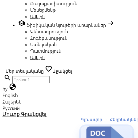
Քաղաքագիտություն
Մենեջմենթ
Ավելին
school
arrow_right_alt
Ֆիզիկական նյութերի առարկաներ
Կենսագրություն
Հոգեբանություն
Մանկական
Պատմություն
Ավելին
favorite
Մեր տեսլականը
Աջակցել
search
globe
hy
English
Հայերեն
Русский
Մուտք
Գրանցվել
Գլխավոր
›
Հեղինակնե