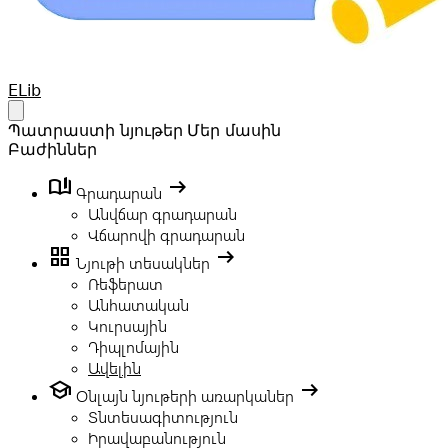
Your Company
ELib
Open main menu
Պատրաստի նյութեր
Մեր մասին
Բաժիններ
book_ribbon
arrow_right_alt
Գրադարան
Անվճար գրադարան
Վճարովի գրադարան
grid_view
arrow_right_alt
Նյութի տեսակներ
Ռեֆերատ
Անհատական
Կուրսային
Դիպլոմային
Ավելին
school
arrow_right_alt
Օնլայն նյութերի առարկաներ
Տնտեսագիտություն
Իրավաբանություն