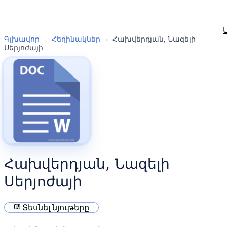
Գլխավոր
›
Հեղինակներ
›
Հախվերդյան, Նազելի
Սերյոժայի
Հախվերդյան, Նազելի
Սերյոժայի
menu_book
Տեսնել նյութերը