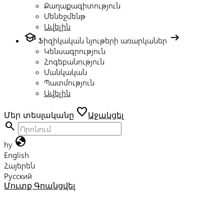
Քաղաքագիտություն
Մենեջմենթ
Ավելին
school
arrow_right_alt
Ֆիզիկական նյութերի առարկաներ
Կենսագրություն
Հոգեբանություն
Մանկական
Պատմություն
Ավելին
favorite
Մեր տեսլականը
Աջակցել
search
globe
hy
English
Հայերեն
Русский
Մուտք
Գրանցվել