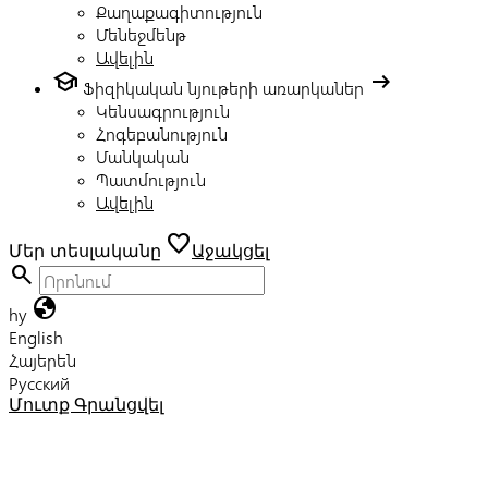
Քաղաքագիտություն
Մենեջմենթ
Ավելին
school
arrow_right_alt
Ֆիզիկական նյութերի առարկաներ
Կենսագրություն
Հոգեբանություն
Մանկական
Պատմություն
Ավելին
favorite
Մեր տեսլականը
Աջակցել
search
globe
hy
English
Հայերեն
Русский
Մուտք
Գրանցվել