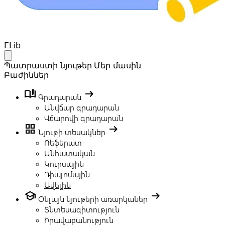
Your Company
ELib
Open main menu
Պատրաստի նյութեր
Մեր մասին
Բաժիններ
book_ribbon
arrow_right_alt
Գրադարան
Անվճար գրադարան
Վճարովի գրադարան
grid_view
arrow_right_alt
Նյութի տեսակներ
Ռեֆերատ
Անհատական
Կուրսային
Դիպլոմային
Ավելին
school
arrow_right_alt
Օնլայն նյութերի առարկաներ
Տնտեսագիտություն
Իրավաբանություն