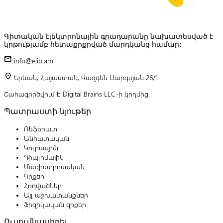
Գիտական էլեկտրոնային գրադարանը նախատեսված է
կրթությամբ հետաքրքրված մարդկանց համար:
mail
info@elib.am
location_on
Երևան, Հայաստան, Վազգեն Սարգսյան 26/1
Շահագործվում է Digital Brains LLC-ի կողմից
Պատրաստի նյութեր
Ռեֆերատ
Անհատական
Կուրսային
Դիպլոմային
Մագիստրոսական
Գրքեր
Հոդվածներ
Այլ աշխատանքներ
Ֆիզիկական գրքեր
Ուսումնասիրել