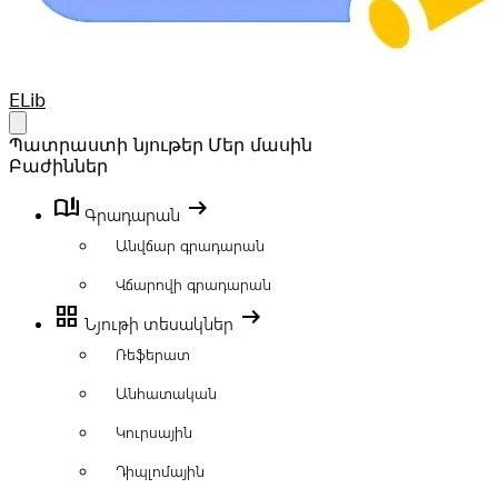
Your Company
ELib
Open main menu
Պատրաստի նյութեր
Մեր մասին
Բաժիններ
book_ribbon
arrow_right_alt
Գրադարան
Անվճար գրադարան
Վճարովի գրադարան
grid_view
arrow_right_alt
Նյութի տեսակներ
Ռեֆերատ
Անհատական
Կուրսային
Դիպլոմային