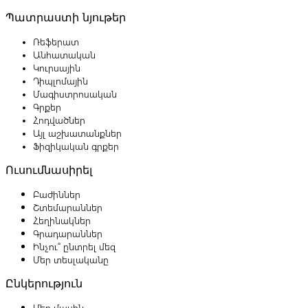
Պատրաստի նյութեր
Ռեֆերատ
Անհատական
Կուրսային
Դիպլոմային
Մագիստրոսական
Գրքեր
Հոդվածներ
Այլ աշխատանքներ
Ֆիզիկական գրքեր
Ուսումնասիրել
Բաժիններ
Շտեմարաններ
Հեղինակներ
Գրադարաններ
Ինչու՞ ընտրել մեզ
Մեր տեսլականը
Ընկերություն
Մեր մասին