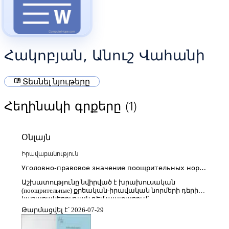
Հակոբյան, Անուշ Վահանի
menu_book
Տեսնել նյութերը
(1)
Հեղինակի գրքերը
Օնլայն
Իրավաբանություն
Уголовно-правовое значение поощрительных норм
борьбе со взяточничеством (сравнительно-
Աշխատությունը նվիրված է խրախուսական
правовой анализ)
(поощрительные) քրեական-իրավական նորմերի դերին
կաշառակերության դեմ պայքարում՝
համեմատական-իրավական վերլուծության
Թարմացվել է՝ 2026-07-29
շրջանակում։ Հեղինակը ուսումնասիրում է այն
իրավական մեխանիզմները, որոնք նախատեսված են