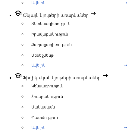
Ավելին
arrow_right_alt
school
arrow_right_alt
Օնլայն նյութերի առարկաներ
Տնտեսագիտություն
Իրավաբանություն
Քաղաքագիտություն
Մենեջմենթ
Ավելին
arrow_right_alt
school
arrow_right_alt
Ֆիզիկական նյութերի առարկաներ
Կենսագրություն
Հոգեբանություն
Մանկական
Պատմություն
Ավելին
arrow_right_alt