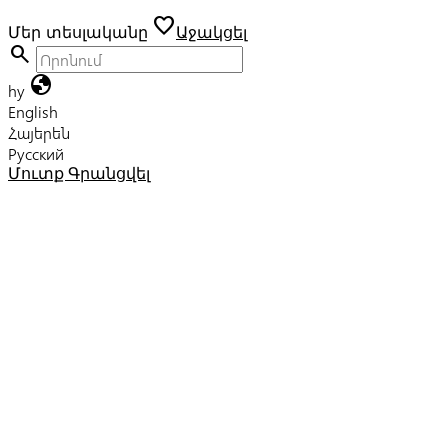
favorite
Մեր տեսլականը
Աջակցել
search
globe
hy
English
Հայերեն
Русский
Մուտք
Գրանցվել