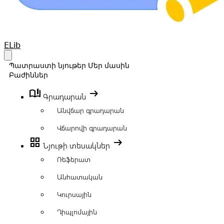
Your Company
ELib
Open main menu
Պատրաստի նյութեր
Մեր մասին
Բաժիններ
book_ribbon
arrow_right_alt
Գրադարան
Անվճար գրադարան
Վճարովի գրադարան
grid_view
arrow_right_alt
Նյութի տեսակներ
Ռեֆերատ
Անհատական
Կուրսային
Դիպլոմային