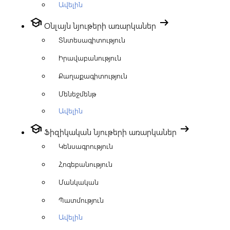
Ավելին
school
arrow_right_alt
Օնլայն նյութերի առարկաներ
Տնտեսագիտություն
Իրավաբանություն
Քաղաքագիտություն
Մենեջմենթ
Ավելին
school
arrow_right_alt
Ֆիզիկական նյութերի առարկաներ
Կենսագրություն
Հոգեբանություն
Մանկական
Պատմություն
Ավելին