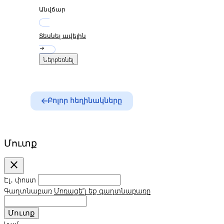
Անվճար
Տեսնել ավելին
arrow_right_alt
Ներբեռնել
Բոլոր հեղինակները
Մուտք
close
Էլ․ փոստ
Գաղտնաբառ
Մոռացե՞լ եք գաղտնաբառը
Մուտք