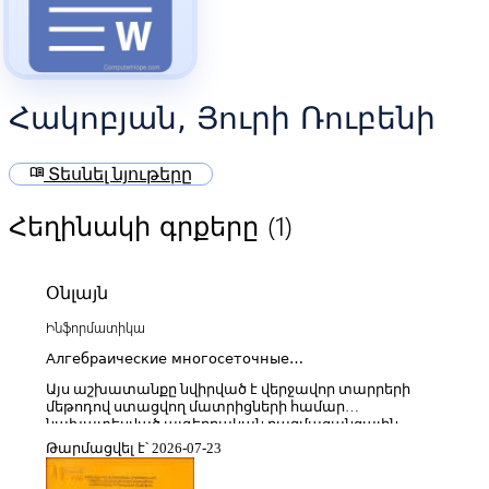
Հակոբյան, Յուրի Ռուբենի
menu_book
Տեսնել նյութերը
(1)
Հեղինակի գրքերը
Օնլայն
Ինֆորմատիկա
Алгебраические многосеточные
переобуславливатели для конечноэлементных
Այս աշխատանքը նվիրված է վերջավոր տարրերի
матриц
մեթոդով ստացվող մատրիցների համար
նախատեսված ալգեբրական բազմացանցային
նախապայմանավորիչների (preconditioners)
Թարմացվել է՝ 2026-07-23
կառուցման և արդյունավետության վերլուծությանը։
Այն ուսումնասիրում է մեծ չափերի, սփարս և վատ