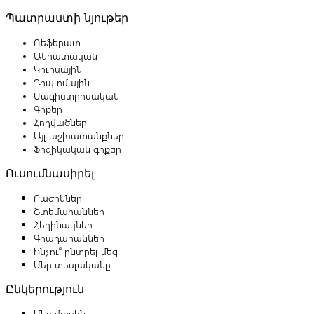
Պատրաստի նյութեր
Ռեֆերատ
Անհատական
Կուրսային
Դիպլոմային
Մագիստրոսական
Գրքեր
Հոդվածներ
Այլ աշխատանքներ
Ֆիզիկական գրքեր
Ուսումնասիրել
Բաժիններ
Շտեմարաններ
Հեղինակներ
Գրադարաններ
Ինչու՞ ընտրել մեզ
Մեր տեսլականը
Ընկերություն
Մեր մասին