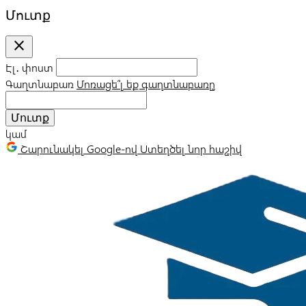
Մուտք
close
Էլ․ փոստ
Գաղտնաբառ
Մոռացե՞լ եք գաղտնաբառը
Մուտք
կամ
Շարունակել Google-ով
Ստեղծել նոր հաշիվ