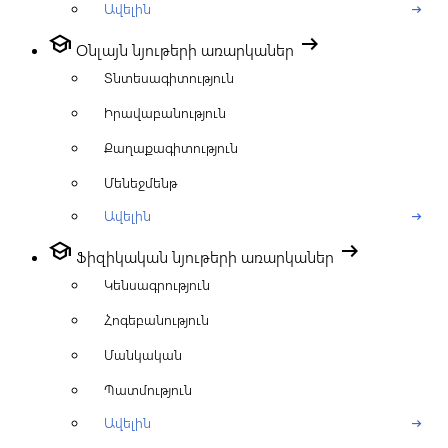
Ավելին
arrow_right_alt
school
arrow_right_alt
Օնլայն նյութերի առարկաներ
Տնտեսագիտություն
Իրավաբանություն
Քաղաքագիտություն
Մենեջմենթ
Ավելին
arrow_right_alt
school
arrow_right_alt
Ֆիզիկական նյութերի առարկաներ
Կենսագրություն
Հոգեբանություն
Մանկական
Պատմություն
Ավելին
arrow_right_alt