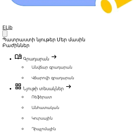
Your Company
ELib
Open main menu
Պատրաստի նյութեր
Մեր մասին
Բաժիններ
book_ribbon
arrow_right_alt
Գրադարան
Անվճար գրադարան
Վճարովի գրադարան
grid_view
arrow_right_alt
Նյութի տեսակներ
Ռեֆերատ
Անհատական
Կուրսային
Դիպլոմային