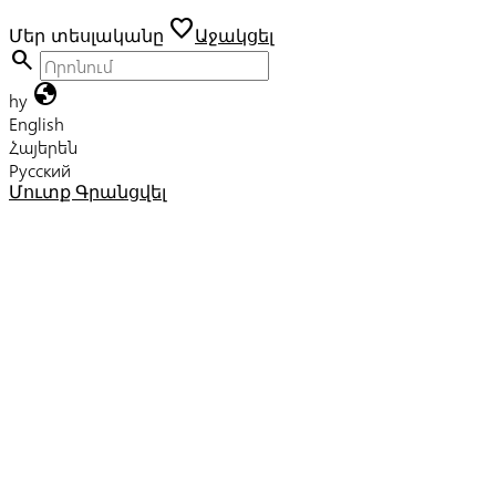
favorite
Մեր տեսլականը
Աջակցել
search
globe
hy
English
Հայերեն
Русский
Մուտք
Գրանցվել