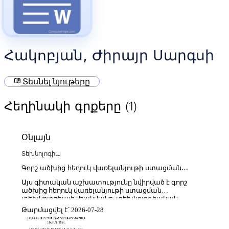
Հակոբյան, Ժիրայր Սարգսի
menu_book
Տեսնել նյութերը
(1)
Հեղինակի գրքերը
Օնլայն
Տեխնոլոգիա
Գորշ ածխից հեղուկ վառելանյութի ստացման
տեխնոլոգիայի մշակումը
Այս գիտական աշխատությունը նվիրված է գորշ
ածխից հեղուկ վառելանյութի ստացման
տեխնոլոգիայի մշակմանը, տեխնոլոգիական
գործընթացների կատարելագործմանը և դրանց
Թարմացվել է՝ 2026-07-28
արդյունավետության գնահատմանը։ Գրքում
ներկայացվում են գորշ ածխի ֆիզիկաքիմիական