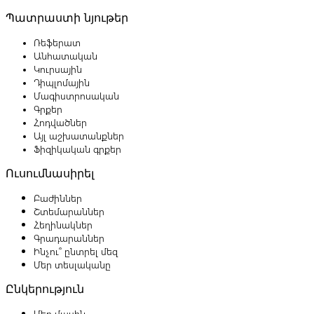
Պատրաստի նյութեր
Ռեֆերատ
Անհատական
Կուրսային
Դիպլոմային
Մագիստրոսական
Գրքեր
Հոդվածներ
Այլ աշխատանքներ
Ֆիզիկական գրքեր
Ուսումնասիրել
Բաժիններ
Շտեմարաններ
Հեղինակներ
Գրադարաններ
Ինչու՞ ընտրել մեզ
Մեր տեսլականը
Ընկերություն
Մեր մասին