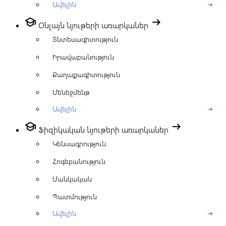
Ավելին
arrow_right_alt
school
arrow_right_alt
Օնլայն նյութերի առարկաներ
Տնտեսագիտություն
Իրավաբանություն
Քաղաքագիտություն
Մենեջմենթ
Ավելին
arrow_right_alt
school
arrow_right_alt
Ֆիզիկական նյութերի առարկաներ
Կենսագրություն
Հոգեբանություն
Մանկական
Պատմություն
Ավելին
arrow_right_alt