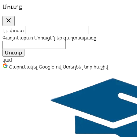
Մուտք
close
Էլ․ փոստ
Գաղտնաբառ
Մոռացե՞լ եք գաղտնաբառը
Մուտք
կամ
Շարունակել Google-ով
Ստեղծել նոր հաշիվ