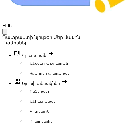
Your Company
ELib
Open main menu
Պատրաստի նյութեր
Մեր մասին
Բաժիններ
book_ribbon
arrow_right_alt
Գրադարան
Անվճար գրադարան
Վճարովի գրադարան
grid_view
arrow_right_alt
Նյութի տեսակներ
Ռեֆերատ
Անհատական
Կուրսային
Դիպլոմային