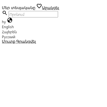
favorite
Մեր տեսլականը
Աջակցել
search
globe
hy
English
Հայերեն
Русский
Մուտք
Գրանցվել