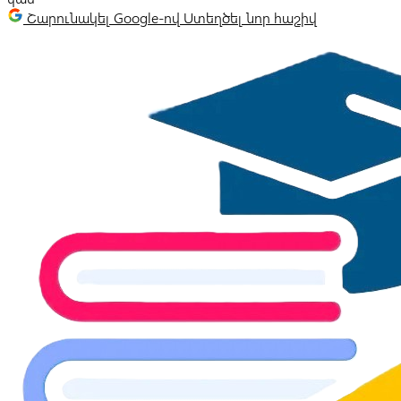
Շարունակել Google-ով
Ստեղծել նոր հաշիվ