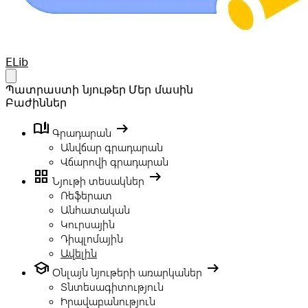
Your Company
ELib
Open main menu
Պատրաստի նյութեր
Մեր մասին
Բաժիններ
book_ribbon
arrow_right_alt
Գրադարան
Անվճար գրադարան
Վճարովի գրադարան
grid_view
arrow_right_alt
Նյութի տեսակներ
Ռեֆերատ
Անհատական
Կուրսային
Դիպլոմային
Ավելին
school
arrow_right_alt
Օնլայն նյութերի առարկաներ
Տնտեսագիտություն
Իրավաբանություն