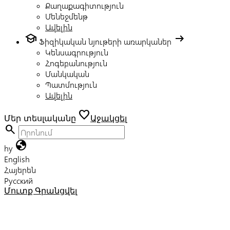
Քաղաքագիտություն
Մենեջմենթ
Ավելին
school
arrow_right_alt
Ֆիզիկական նյութերի առարկաներ
Կենսագրություն
Հոգեբանություն
Մանկական
Պատմություն
Ավելին
favorite
Մեր տեսլականը
Աջակցել
search
globe
hy
English
Հայերեն
Русский
Մուտք
Գրանցվել