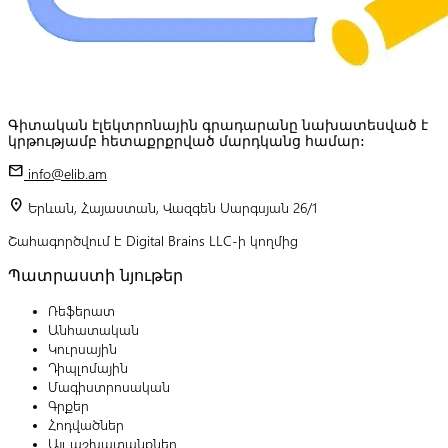
Գիտական էլեկտրոնային գրադարանը նախատեսված է
կրթությամբ հետաքրքրված մարդկանց համար:
mail
info@elib.am
location_on
Երևան, Հայաստան, Վազգեն Սարգսյան 26/1
Շահագործվում է Digital Brains LLC-ի կողմից
Պատրաստի նյութեր
Ռեֆերատ
Անհատական
Կուրսային
Դիպլոմային
Մագիստրոսական
Գրքեր
Հոդվածներ
Այլ աշխատանքներ