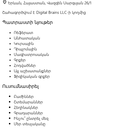
location_on
Երևան, Հայաստան, Վազգեն Սարգսյան 26/1
Շահագործվում է Digital Brains LLC-ի կողմից
Պատրաստի նյութեր
Ռեֆերատ
Անհատական
Կուրսային
Դիպլոմային
Մագիստրոսական
Գրքեր
Հոդվածներ
Այլ աշխատանքներ
Ֆիզիկական գրքեր
Ուսումնասիրել
Բաժիններ
Շտեմարաններ
Հեղինակներ
Գրադարաններ
Ինչու՞ ընտրել մեզ
Մեր տեսլականը