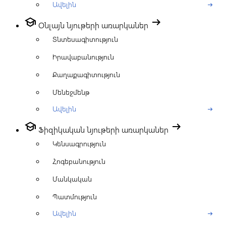
Ավելին
arrow_right_alt
school
arrow_right_alt
Օնլայն նյութերի առարկաներ
Տնտեսագիտություն
Իրավաբանություն
Քաղաքագիտություն
Մենեջմենթ
Ավելին
arrow_right_alt
school
arrow_right_alt
Ֆիզիկական նյութերի առարկաներ
Կենսագրություն
Հոգեբանություն
Մանկական
Պատմություն
Ավելին
arrow_right_alt