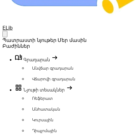
Your Company
ELib
Open main menu
Պատրաստի նյութեր
Մեր մասին
Բաժիններ
book_ribbon
arrow_right_alt
Գրադարան
Անվճար գրադարան
Վճարովի գրադարան
grid_view
arrow_right_alt
Նյութի տեսակներ
Ռեֆերատ
Անհատական
Կուրսային
Դիպլոմային