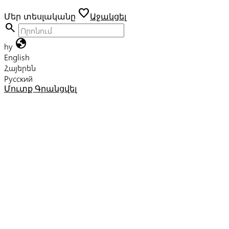
favorite
Մեր տեսլականը
Աջակցել
search
globe
hy
English
Հայերեն
Русский
Մուտք
Գրանցվել