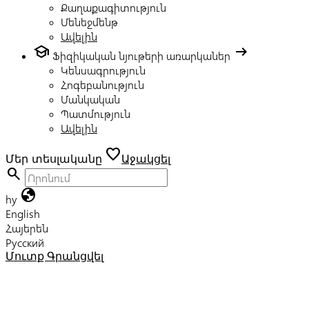
Քաղաքագիտություն
Մենեջմենթ
Ավելին
school
arrow_right_alt
Ֆիզիկական նյութերի առարկաներ
Կենսագրություն
Հոգեբանություն
Մանկական
Պատմություն
Ավելին
favorite
Մեր տեսլականը
Աջակցել
search
globe
hy
English
Հայերեն
Русский
Մուտք
Գրանցվել