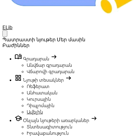
Your Company
ELib
Open main menu
Պատրաստի նյութեր
Մեր մասին
Բաժիններ
book_ribbon
arrow_right_alt
Գրադարան
Անվճար գրադարան
Վճարովի գրադարան
grid_view
arrow_right_alt
Նյութի տեսակներ
Ռեֆերատ
Անհատական
Կուրսային
Դիպլոմային
Ավելին
school
arrow_right_alt
Օնլայն նյութերի առարկաներ
Տնտեսագիտություն
Իրավաբանություն