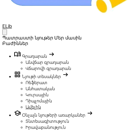
Your Company
ELib
Open main menu
Պատրաստի նյութեր
Մեր մասին
Բաժիններ
book_ribbon
arrow_right_alt
Գրադարան
Անվճար գրադարան
Վճարովի գրադարան
grid_view
arrow_right_alt
Նյութի տեսակներ
Ռեֆերատ
Անհատական
Կուրսային
Դիպլոմային
Ավելին
school
arrow_right_alt
Օնլայն նյութերի առարկաներ
Տնտեսագիտություն
Իրավաբանություն