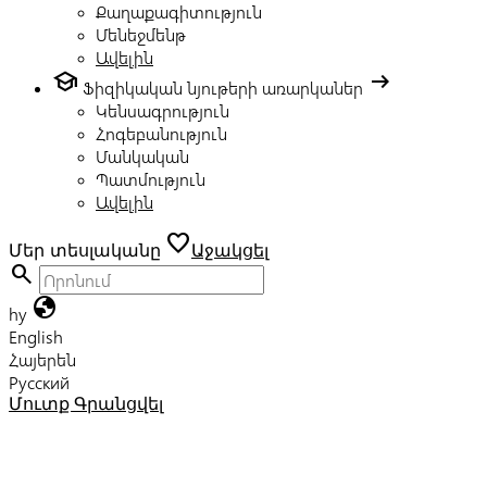
Քաղաքագիտություն
Մենեջմենթ
Ավելին
school
arrow_right_alt
Ֆիզիկական նյութերի առարկաներ
Կենսագրություն
Հոգեբանություն
Մանկական
Պատմություն
Ավելին
favorite
Մեր տեսլականը
Աջակցել
search
globe
hy
English
Հայերեն
Русский
Մուտք
Գրանցվել