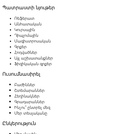
Պատրաստի նյութեր
Ռեֆերատ
Անհատական
Կուրսային
Դիպլոմային
Մագիստրոսական
Գրքեր
Հոդվածներ
Այլ աշխատանքներ
Ֆիզիկական գրքեր
Ուսումնասիրել
Բաժիններ
Շտեմարաններ
Հեղինակներ
Գրադարաններ
Ինչու՞ ընտրել մեզ
Մեր տեսլականը
Ընկերություն
Մեր մասին