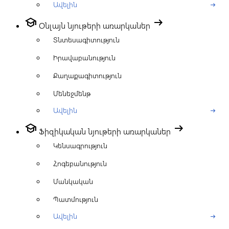
Ավելին
arrow_right_alt
school
arrow_right_alt
Օնլայն նյութերի առարկաներ
Տնտեսագիտություն
Իրավաբանություն
Քաղաքագիտություն
Մենեջմենթ
Ավելին
arrow_right_alt
school
arrow_right_alt
Ֆիզիկական նյութերի առարկաներ
Կենսագրություն
Հոգեբանություն
Մանկական
Պատմություն
Ավելին
arrow_right_alt