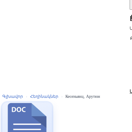
all
Գլխավոր
›
Հեղինակներ
›
Кеохчьянц, Арутюн