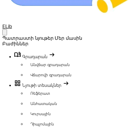
Your Company
ELib
Open main menu
Պատրաստի նյութեր
Մեր մասին
Բաժիններ
book_ribbon
arrow_right_alt
Գրադարան
Անվճար գրադարան
Վճարովի գրադարան
grid_view
arrow_right_alt
Նյութի տեսակներ
Ռեֆերատ
Անհատական
Կուրսային
Դիպլոմային