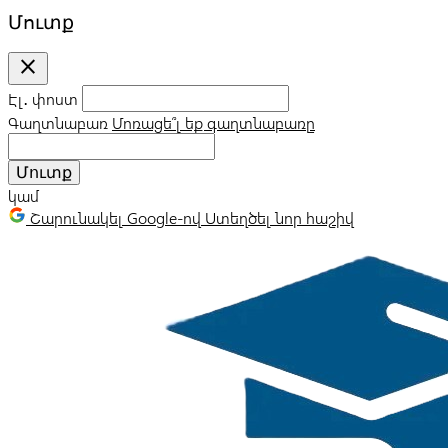
Մուտք
close
Էլ․ փոստ
Գաղտնաբառ
Մոռացե՞լ եք գաղտնաբառը
Մուտք
կամ
Շարունակել Google-ով
Ստեղծել նոր հաշիվ