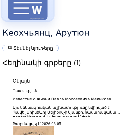
Кеохчьянц, Арутюн
menu_book
Տեսնել նյութերը
(1)
Հեղինակի գրքերը
Օնլայն
Պատմություն
Известие о жизни Павла Моисеевича Меликова
Այս կենսագրական աշխատությունը նվիրված է
Պավել Մոիսեևիչ Մելիքով-ի կյանքի, հասարակական
գործունեության և ծառայությունների
ներկայացմանը։ Հրատարակությունը, որը լույս է
Թարմացվել է՝ 2026-08-05
տեսել XIX դարի կեսերին, նպատակ ունի լուսաբանել
նրա ռազմական ուղին, բարեգործական