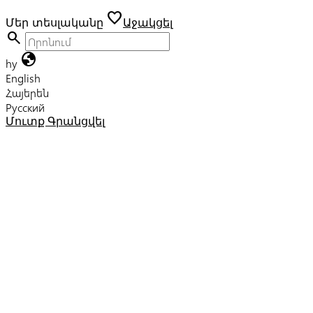
favorite
Մեր տեսլականը
Աջակցել
search
globe
hy
English
Հայերեն
Русский
Մուտք
Գրանցվել