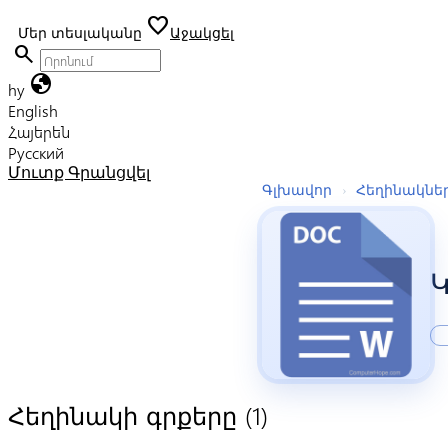
favorite
Մեր տեսլականը
Աջակցել
search
globe
hy
English
Հայերեն
Русский
Մուտք
Գրանցվել
Գլխավոր
›
Հեղինակնե
Կ
(1)
Հեղինակի գրքերը