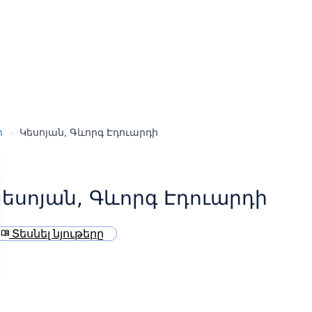
ր
›
Կեսոյան, Գևորգ Էդուարդի
եսոյան, Գևորգ Էդուարդի
Տեսնել նյութերը
menu_book