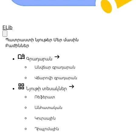
Your Company
ELib
Open main menu
Պատրաստի նյութեր
Մեր մասին
Բաժիններ
book_ribbon
arrow_right_alt
Գրադարան
Անվճար գրադարան
Վճարովի գրադարան
grid_view
arrow_right_alt
Նյութի տեսակներ
Ռեֆերատ
Անհատական
Կուրսային
Դիպլոմային