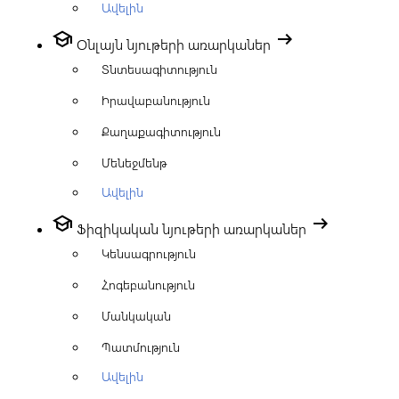
Ավելին
school
arrow_right_alt
Օնլայն նյութերի առարկաներ
Տնտեսագիտություն
Իրավաբանություն
Քաղաքագիտություն
Մենեջմենթ
Ավելին
school
arrow_right_alt
Ֆիզիկական նյութերի առարկաներ
Կենսագրություն
Հոգեբանություն
Մանկական
Պատմություն
Ավելին