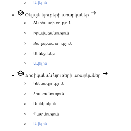
Ավելին
school
arrow_right_alt
Օնլայն նյութերի առարկաներ
Տնտեսագիտություն
Իրավաբանություն
Քաղաքագիտություն
Մենեջմենթ
Ավելին
school
arrow_right_alt
Ֆիզիկական նյութերի առարկաներ
Կենսագրություն
Հոգեբանություն
Մանկական
Պատմություն
Ավելին