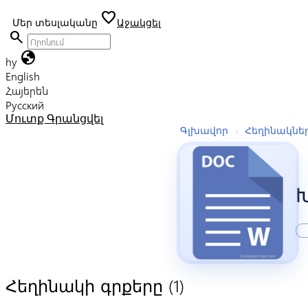
favorite
Մեր տեսլականը
Աջակցել
search
globe
hy
English
Հայերեն
Русский
Մուտք
Գրանցվել
Գլխավոր
›
Հեղինակնե
(1)
Հեղինակի գրքերը