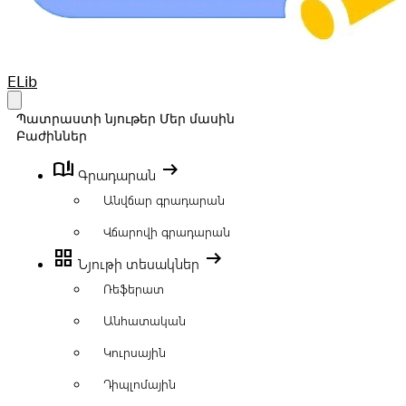
Your Company
ELib
Open main menu
Պատրաստի նյութեր
Մեր մասին
Բաժիններ
book_ribbon
arrow_right_alt
Գրադարան
Անվճար գրադարան
Վճարովի գրադարան
grid_view
arrow_right_alt
Նյութի տեսակներ
Ռեֆերատ
Անհատական
Կուրսային
Դիպլոմային