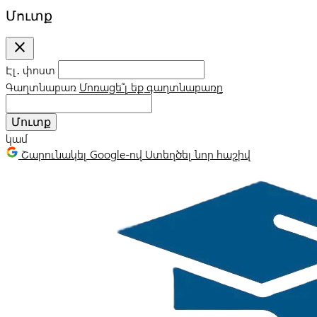
Մուտք
close
Էլ․ փոստ
Գաղտնաբառ
Մոռացե՞լ եք գաղտնաբառը
Մուտք
կամ
Շարունակել Google-ով
Ստեղծել նոր հաշիվ