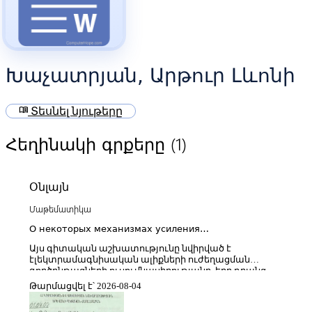
Խաչատրյան, Արթուր Լևոնի
menu_book
Տեսնել նյութերը
(1)
Հեղինակի գրքերը
Օնլայն
Մաթեմատիկա
О некоторых механизмах усиления
электромагнитной волны электронными пучками
Այս գիտական աշխատությունը նվիրված է
էլեկտրամագնիսական ալիքների ուժեղացման
գործընթացների ուսումնասիրությանը, երբ դրանց
փոխազդեցությունը տեղի է ունենում էլեկտրոնային
Թարմացվել է՝ 2026-08-04
փնջերի հետ։ Հետազոտության շրջանակում
վերլուծվում են այն ֆիզիկական մեխանիզմները,