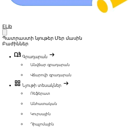
Your Company
ELib
Open main menu
Պատրաստի նյութեր
Մեր մասին
Բաժիններ
book_ribbon
arrow_right_alt
Գրադարան
Անվճար գրադարան
Վճարովի գրադարան
grid_view
arrow_right_alt
Նյութի տեսակներ
Ռեֆերատ
Անհատական
Կուրսային
Դիպլոմային