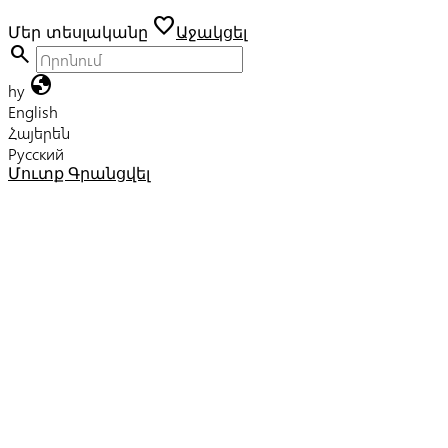
favorite
Մեր տեսլականը
Աջակցել
search
globe
hy
English
Հայերեն
Русский
Մուտք
Գրանցվել