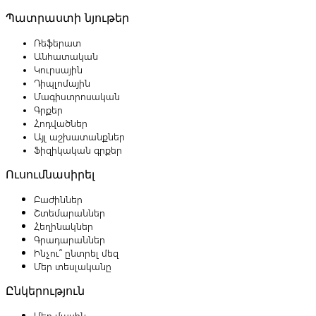
Պատրաստի նյութեր
Ռեֆերատ
Անհատական
Կուրսային
Դիպլոմային
Մագիստրոսական
Գրքեր
Հոդվածներ
Այլ աշխատանքներ
Ֆիզիկական գրքեր
Ուսումնասիրել
Բաժիններ
Շտեմարաններ
Հեղինակներ
Գրադարաններ
Ինչու՞ ընտրել մեզ
Մեր տեսլականը
Ընկերություն
Մեր մասին