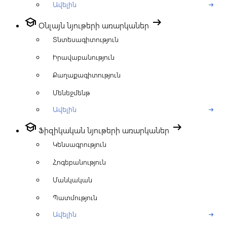
Ավելին
arrow_right_alt
school
arrow_right_alt
Օնլայն նյութերի առարկաներ
Տնտեսագիտություն
Իրավաբանություն
Քաղաքագիտություն
Մենեջմենթ
Ավելին
arrow_right_alt
school
arrow_right_alt
Ֆիզիկական նյութերի առարկաներ
Կենսագրություն
Հոգեբանություն
Մանկական
Պատմություն
Ավելին
arrow_right_alt