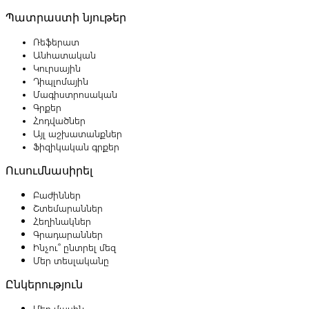
Պատրաստի նյութեր
Ռեֆերատ
Անհատական
Կուրսային
Դիպլոմային
Մագիստրոսական
Գրքեր
Հոդվածներ
Այլ աշխատանքներ
Ֆիզիկական գրքեր
Ուսումնասիրել
Բաժիններ
Շտեմարաններ
Հեղինակներ
Գրադարաններ
Ինչու՞ ընտրել մեզ
Մեր տեսլականը
Ընկերություն
Մեր մասին