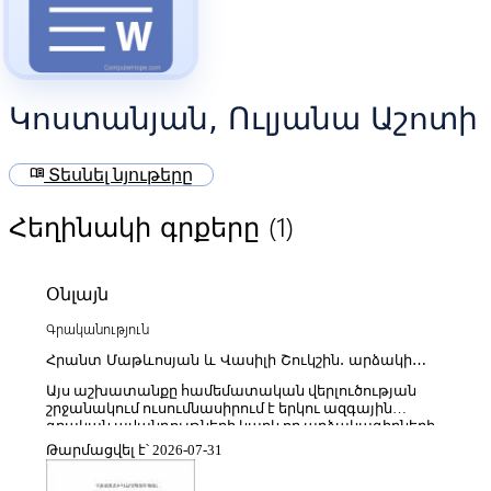
Կոստանյան, Ուլյանա Աշոտի
menu_book
Տեսնել նյութերը
(1)
Հեղինակի գրքերը
Օնլայն
Գրականություն
Հրանտ Մաթևոսյան և Վասիլի Շուկշին. արձակի
գրական զուգահեռներ
Այս աշխատանքը համեմատական վերլուծության
շրջանակում ուսումնասիրում է երկու ազգային
գրական ավանդույթների կարևոր արձակագիրների
ստեղծագործական աշխարհը՝ բացահայտելով
Թարմացվել է՝ 2026-07-31
նրանց գրական մտածողության, թեմատիկ
մոտեցումների և գեղարվեստական