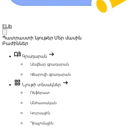
Your Company
ELib
Open main menu
Պատրաստի նյութեր
Մեր մասին
Բաժիններ
book_ribbon
arrow_right_alt
Գրադարան
Անվճար գրադարան
Վճարովի գրադարան
grid_view
arrow_right_alt
Նյութի տեսակներ
Ռեֆերատ
Անհատական
Կուրսային
Դիպլոմային