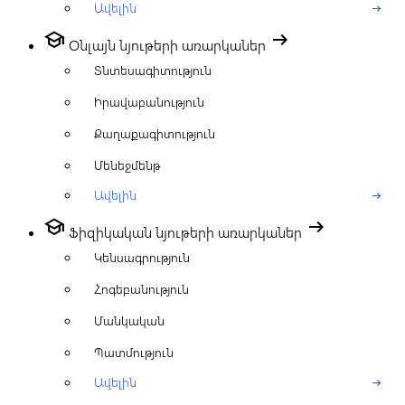
Ավելին
arrow_right_alt
school
arrow_right_alt
Օնլայն նյութերի առարկաներ
Տնտեսագիտություն
Իրավաբանություն
Քաղաքագիտություն
Մենեջմենթ
Ավելին
arrow_right_alt
school
arrow_right_alt
Ֆիզիկական նյութերի առարկաներ
Կենսագրություն
Հոգեբանություն
Մանկական
Պատմություն
Ավելին
arrow_right_alt