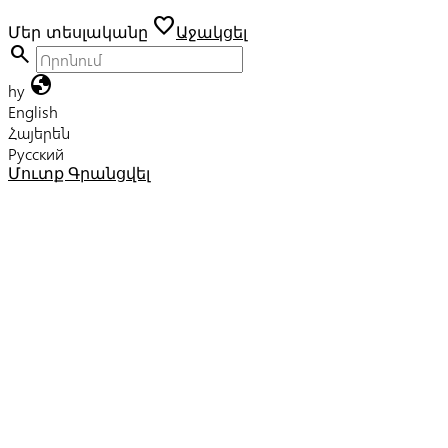
favorite
Մեր տեսլականը
Աջակցել
search
globe
hy
English
Հայերեն
Русский
Մուտք
Գրանցվել