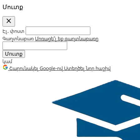
Մուտք
close
Էլ․ փոստ
Գաղտնաբառ
Մոռացե՞լ եք գաղտնաբառը
Մուտք
կամ
Շարունակել Google-ով
Ստեղծել նոր հաշիվ