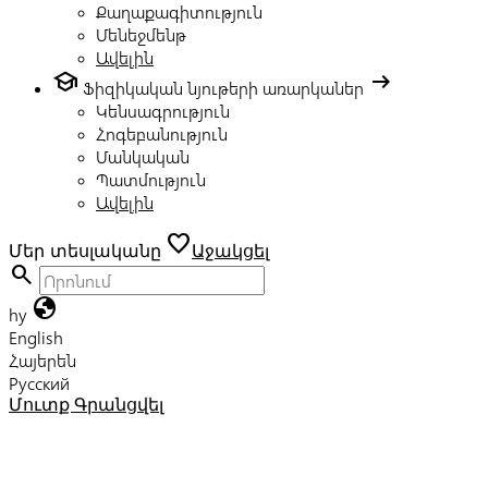
Քաղաքագիտություն
Մենեջմենթ
Ավելին
school
arrow_right_alt
Ֆիզիկական նյութերի առարկաներ
Կենսագրություն
Հոգեբանություն
Մանկական
Պատմություն
Ավելին
favorite
Մեր տեսլականը
Աջակցել
search
globe
hy
English
Հայերեն
Русский
Մուտք
Գրանցվել