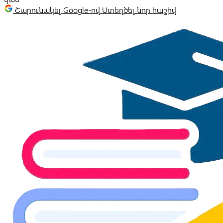
Շարունակել Google-ով
Ստեղծել նոր հաշիվ