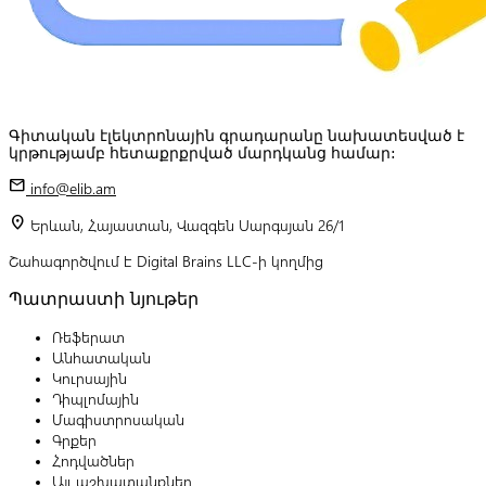
Գիտական էլեկտրոնային գրադարանը նախատեսված է
կրթությամբ հետաքրքրված մարդկանց համար:
mail
info@elib.am
location_on
Երևան, Հայաստան, Վազգեն Սարգսյան 26/1
Շահագործվում է Digital Brains LLC-ի կողմից
Պատրաստի նյութեր
Ռեֆերատ
Անհատական
Կուրսային
Դիպլոմային
Մագիստրոսական
Գրքեր
Հոդվածներ
Այլ աշխատանքներ