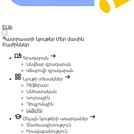
Your Company
ELib
Open main menu
Պատրաստի նյութեր
Մեր մասին
Բաժիններ
book_ribbon
arrow_right_alt
Գրադարան
Անվճար գրադարան
Վճարովի գրադարան
grid_view
arrow_right_alt
Նյութի տեսակներ
Ռեֆերատ
Անհատական
Կուրսային
Դիպլոմային
Ավելին
school
arrow_right_alt
Օնլայն նյութերի առարկաներ
Տնտեսագիտություն
Իրավաբանություն