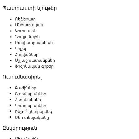
Պատրաստի նյութեր
Ռեֆերատ
Անհատական
Կուրսային
Դիպլոմային
Մագիստրոսական
Գրքեր
Հոդվածներ
Այլ աշխատանքներ
Ֆիզիկական գրքեր
Ուսումնասիրել
Բաժիններ
Շտեմարաններ
Հեղինակներ
Գրադարաններ
Ինչու՞ ընտրել մեզ
Մեր տեսլականը
Ընկերություն
Մեր մասին