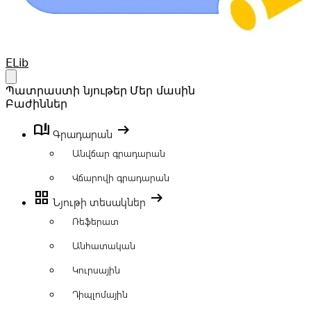
Your Company
ELib
Open main menu
Պատրաստի նյութեր
Մեր մասին
Բաժիններ
book_ribbon
arrow_right_alt
Գրադարան
Անվճար գրադարան
Վճարովի գրադարան
grid_view
arrow_right_alt
Նյութի տեսակներ
Ռեֆերատ
Անհատական
Կուրսային
Դիպլոմային