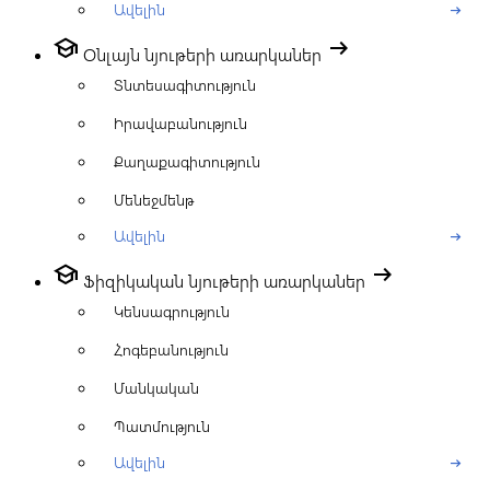
Ավելին
arrow_right_alt
school
arrow_right_alt
Օնլայն նյութերի առարկաներ
Տնտեսագիտություն
Իրավաբանություն
Քաղաքագիտություն
Մենեջմենթ
Ավելին
arrow_right_alt
school
arrow_right_alt
Ֆիզիկական նյութերի առարկաներ
Կենսագրություն
Հոգեբանություն
Մանկական
Պատմություն
Ավելին
arrow_right_alt