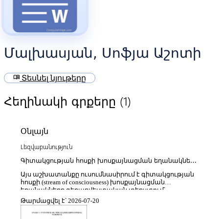
Մալխասյան, Սոֆյա Աշոտի
menu_book
Տեսնել նյութերը
(1)
Հեղինակի գրքերը
Օնլայն
Lեզվաբանություն
Գիտակցության հոսքի խոսքայնացման եղանակները
գեղարվեստական տեքստում (Ուիլյամ Ֆոլքների
Այս աշխատանքը ուսումնասիրում է գիտակցության
«Շառաչ և ցասում» և «Երբ ես մեռնում էի» վեպերի
հոսքի (stream of consciousness) խոսքայնացման
հիման վրա)
եղանակները գեղարվեստական տեքստում՝
առանձնահատուկ ուշադրություն դարձնելով The
Թարմացվել է՝ 2026-07-20
Sound and the Fury և As I Lay Dying վեպերին։
Հետազոտության հիմնական նպատակը ցույց տալն