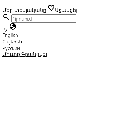
favorite
Մեր տեսլականը
Աջակցել
search
globe
hy
English
Հայերեն
Русский
Մուտք
Գրանցվել