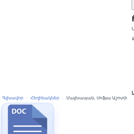
all
Գլխավոր
›
Հեղինակներ
›
Մալխասյան, Սոֆյա Աշոտի