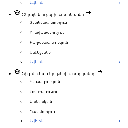
Ավելին
arrow_right_alt
school
arrow_right_alt
Օնլայն նյութերի առարկաներ
Տնտեսագիտություն
Իրավաբանություն
Քաղաքագիտություն
Մենեջմենթ
Ավելին
arrow_right_alt
school
arrow_right_alt
Ֆիզիկական նյութերի առարկաներ
Կենսագրություն
Հոգեբանություն
Մանկական
Պատմություն
Ավելին
arrow_right_alt