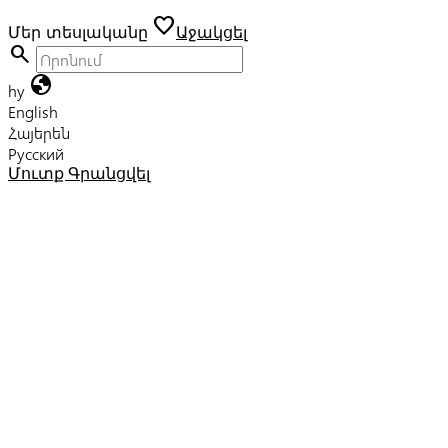
favorite
Մեր տեսլականը
Աջակցել
search
globe
hy
English
Հայերեն
Русский
Մուտք
Գրանցվել