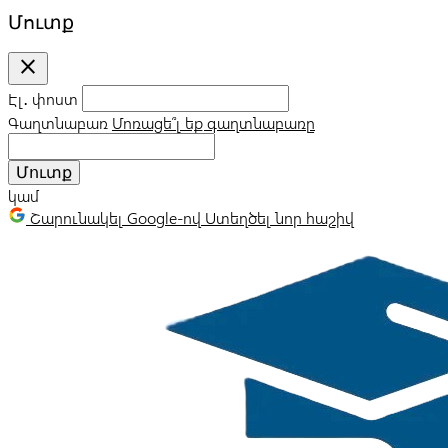
Մուտք
close
Էլ․ փոստ
Գաղտնաբառ
Մոռացե՞լ եք գաղտնաբառը
Մուտք
կամ
Շարունակել Google-ով
Ստեղծել նոր հաշիվ