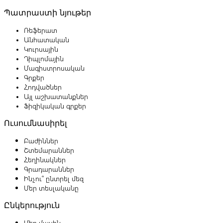
Պատրաստի նյութեր
Ռեֆերատ
Անհատական
Կուրսային
Դիպլոմային
Մագիստրոսական
Գրքեր
Հոդվածներ
Այլ աշխատանքներ
Ֆիզիկական գրքեր
Ուսումնասիրել
Բաժիններ
Շտեմարաններ
Հեղինակներ
Գրադարաններ
Ինչու՞ ընտրել մեզ
Մեր տեսլականը
Ընկերություն
Մեր մասին