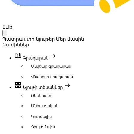
Your Company
ELib
Open main menu
Պատրաստի նյութեր
Մեր մասին
Բաժիններ
book_ribbon
arrow_right_alt
Գրադարան
Անվճար գրադարան
Վճարովի գրադարան
grid_view
arrow_right_alt
Նյութի տեսակներ
Ռեֆերատ
Անհատական
Կուրսային
Դիպլոմային