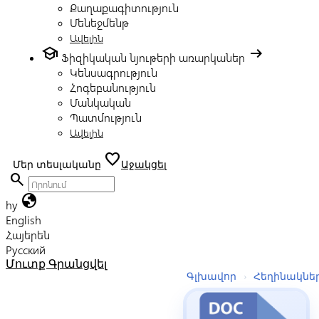
Քաղաքագիտություն
Մենեջմենթ
Ավելին
school
arrow_right_alt
Ֆիզիկական նյութերի առարկաներ
Կենսագրություն
Հոգեբանություն
Մանկական
Պատմություն
Ավելին
favorite
Մեր տեսլականը
Աջակցել
search
globe
hy
English
Հայերեն
Русский
Մուտք
Գրանցվել
Գլխավոր
›
Հեղինակնե