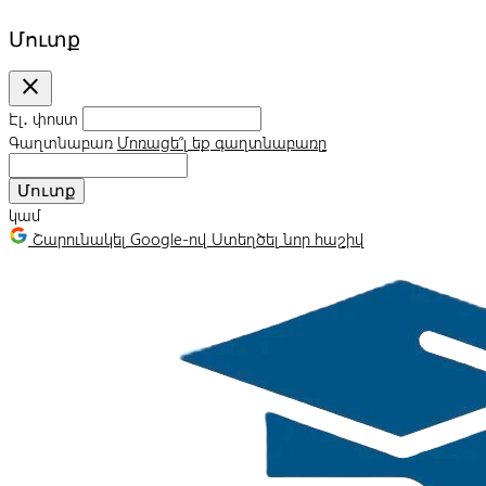
Մուտք
close
Էլ․ փոստ
Գաղտնաբառ
Մոռացե՞լ եք գաղտնաբառը
Մուտք
կամ
Շարունակել Google-ով
Ստեղծել նոր հաշիվ