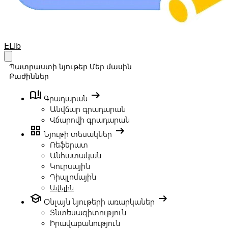
Your Company
ELib
Open main menu
Պատրաստի նյութեր
Մեր մասին
Բաժիններ
book_ribbon
arrow_right_alt
Գրադարան
Անվճար գրադարան
Վճարովի գրադարան
grid_view
arrow_right_alt
Նյութի տեսակներ
Ռեֆերատ
Անհատական
Կուրսային
Դիպլոմային
Ավելին
school
arrow_right_alt
Օնլայն նյութերի առարկաներ
Տնտեսագիտություն
Իրավաբանություն