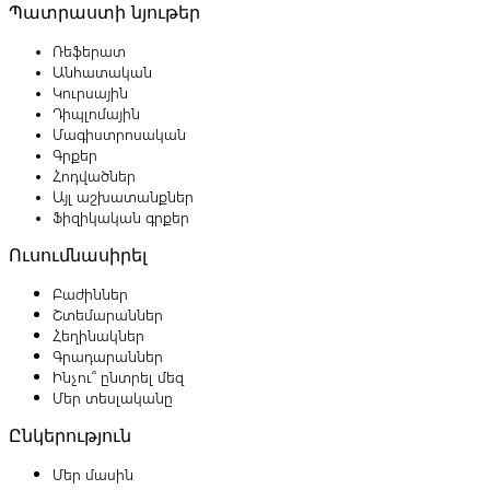
Պատրաստի նյութեր
Ռեֆերատ
Անհատական
Կուրսային
Դիպլոմային
Մագիստրոսական
Գրքեր
Հոդվածներ
Այլ աշխատանքներ
Ֆիզիկական գրքեր
Ուսումնասիրել
Բաժիններ
Շտեմարաններ
Հեղինակներ
Գրադարաններ
Ինչու՞ ընտրել մեզ
Մեր տեսլականը
Ընկերություն
Մեր մասին