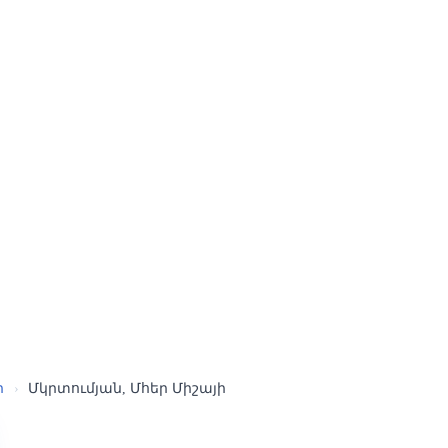
ր
›
Մկրտումյան, Մհեր Միշայի