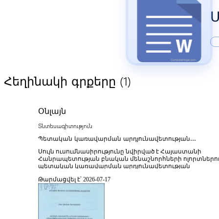
Մ
(1)
Հեղինակի գրքերը
Օնլայն
Տնտեսագիտություն
Պետական կառավարման արդյունավետության
բարձրացման ուղիները Հայաստանի Հանրապետությա
Սույն ուսումնասիրությունը նվիրված է Հայաստանի
բնական մենաշնորհների ոլորտներում
Հանրապետության բնական մենաշնորհների ոլորտներո
պետական կառավարման արդյունավետության
բարձրացման խնդիրներին և լուծման ուղիներին՝ ընդգծե
Թարմացվել է՝ 2026-07-17
կառավարման մոդելների բարեփոխման, ռեգուլատորնե
գործունեության թափանցիկության և տնտեսական շահ
հավասարակշռության անհրաժեշտությունը։
Աշխատությունը վերլուծում է բնական ռեսուրսների
կառավարման, մենաշնորհային սեկտորներում
մրցակցության խթանման և հարկային ու ֆինանսական