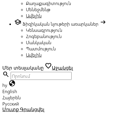
Քաղաքագիտություն
Մենեջմենթ
Ավելին
school
arrow_right_alt
Ֆիզիկական նյութերի առարկաներ
Կենսագրություն
Հոգեբանություն
Մանկական
Պատմություն
Ավելին
favorite
Մեր տեսլականը
Աջակցել
search
globe
hy
English
Հայերեն
Русский
Մուտք
Գրանցվել