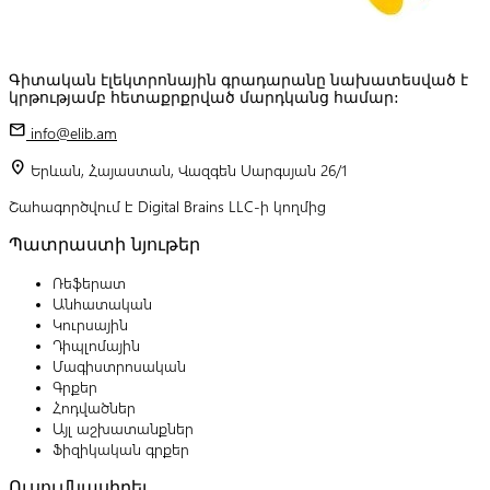
Գիտական էլեկտրոնային գրադարանը նախատեսված է
կրթությամբ հետաքրքրված մարդկանց համար:
mail
info@elib.am
location_on
Երևան, Հայաստան, Վազգեն Սարգսյան 26/1
Շահագործվում է Digital Brains LLC-ի կողմից
Պատրաստի նյութեր
Ռեֆերատ
Անհատական
Կուրսային
Դիպլոմային
Մագիստրոսական
Գրքեր
Հոդվածներ
Այլ աշխատանքներ
Ֆիզիկական գրքեր
Ուսումնասիրել