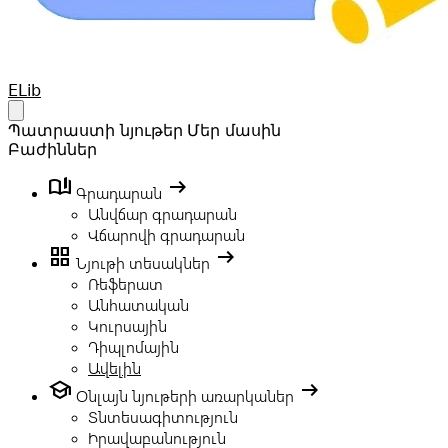
Your Company
ELib
Open main menu
Պատրաստի նյութեր
Մեր մասին
Բաժիններ
book_ribbon
arrow_right_alt
Գրադարան
Անվճար գրադարան
Վճարովի գրադարան
grid_view
arrow_right_alt
Նյութի տեսակներ
Ռեֆերատ
Անհատական
Կուրսային
Դիպլոմային
Ավելին
school
arrow_right_alt
Օնլայն նյութերի առարկաներ
Տնտեսագիտություն
Իրավաբանություն