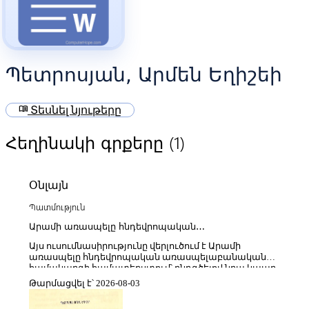
Պետրոսյան, Արմեն Եղիշեի
menu_book
Տեսնել նյութերը
(1)
Հեղինակի գրքերը
Օնլայն
Պատմություն
Արամի առասպելը հնդեվրոպական
առասպելաբանության համատեքստում և հայոց
Այս ուսումնասիրությունը վերլուծում է Արամի
ազգածագման խնդիրը
առասպելը հնդեվրոպական առասպելաբանական
համակարգի համատեքստում՝ ընդգծելով նրա կապը
հերոսական նախատիպերի, էթնոգենետիկ
Թարմացվել է՝ 2026-08-03
պատմությունների և ազգածագման առասպելների
կառուցվածքային մոդելների հետ։ Նշվում է, որ Արամի