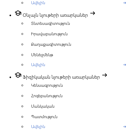
Ավելին
arrow_right_alt
school
arrow_right_alt
Օնլայն նյութերի առարկաներ
Տնտեսագիտություն
Իրավաբանություն
Քաղաքագիտություն
Մենեջմենթ
Ավելին
arrow_right_alt
school
arrow_right_alt
Ֆիզիկական նյութերի առարկաներ
Կենսագրություն
Հոգեբանություն
Մանկական
Պատմություն
Ավելին
arrow_right_alt