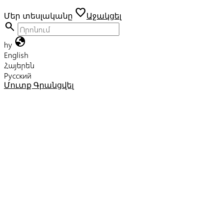
favorite
Մեր տեսլականը
Աջակցել
search
globe
hy
English
Հայերեն
Русский
Մուտք
Գրանցվել