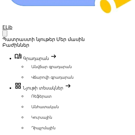
Your Company
ELib
Open main menu
Պատրաստի նյութեր
Մեր մասին
Բաժիններ
book_ribbon
arrow_right_alt
Գրադարան
Անվճար գրադարան
Վճարովի գրադարան
grid_view
arrow_right_alt
Նյութի տեսակներ
Ռեֆերատ
Անհատական
Կուրսային
Դիպլոմային