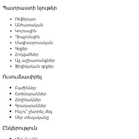
Պատրաստի նյութեր
Ռեֆերատ
Անհատական
Կուրսային
Դիպլոմային
Մագիստրոսական
Գրքեր
Հոդվածներ
Այլ աշխատանքներ
Ֆիզիկական գրքեր
Ուսումնասիրել
Բաժիններ
Շտեմարաններ
Հեղինակներ
Գրադարաններ
Ինչու՞ ընտրել մեզ
Մեր տեսլականը
Ընկերություն
Մեր մասին