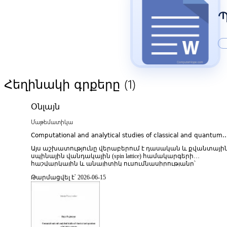
Պ
(1)
Հեղինակի գրքերը
Օնլայն
Մաթեմատիկա
Computational and analytical studies of classical and quantum
spin lattice systems
Այս աշխատությունը վերաբերում է դասական և քվանտայի
սպինային վանդակային (spin lattice) համակարգերի
հաշվարկային և անալիտիկ ուսումնասիրությանը՝
ընդգծելով վիճակագրական ֆիզիկայի, քվանտային
Թարմացվել է՝ 2026-06-15
մեխանիկայի և կոմպյուտացիոն մոդելավորման
փոխկապակցված մոտեցումները։ Հետազոտության
հիմնական նպատակն է վերլուծել սպինային մոդելների՝
Իզինգի, Հայզենբերգի և այլ ընդհանրացված մոդելների
վարքագիծը տարբեր չափայնություններում և
փոխազդեցության ռեժիմներում՝ ինչպես դասական,
այնպես էլ քվանտային սահմաններում։ Ուսումնասիրվում ե