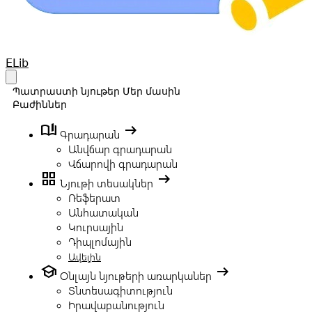
Your Company
ELib
Open main menu
Պատրաստի նյութեր
Մեր մասին
Բաժիններ
book_ribbon
arrow_right_alt
Գրադարան
Անվճար գրադարան
Վճարովի գրադարան
grid_view
arrow_right_alt
Նյութի տեսակներ
Ռեֆերատ
Անհատական
Կուրսային
Դիպլոմային
Ավելին
school
arrow_right_alt
Օնլայն նյութերի առարկաներ
Տնտեսագիտություն
Իրավաբանություն