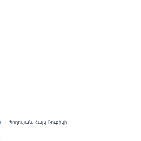
ր
›
Պողոսյան, Հայկ Ռուբիկի