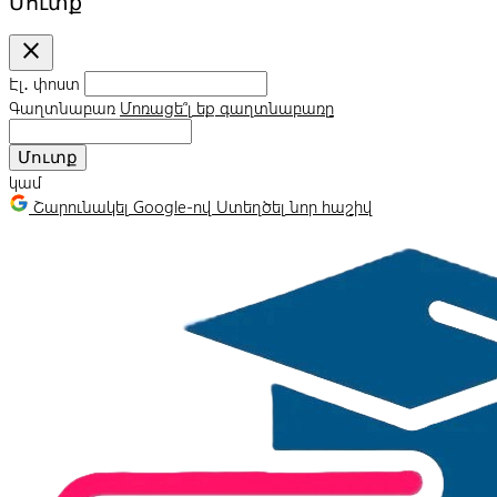
Մուտք
close
Էլ․ փոստ
Գաղտնաբառ
Մոռացե՞լ եք գաղտնաբառը
Մուտք
կամ
Շարունակել Google-ով
Ստեղծել նոր հաշիվ