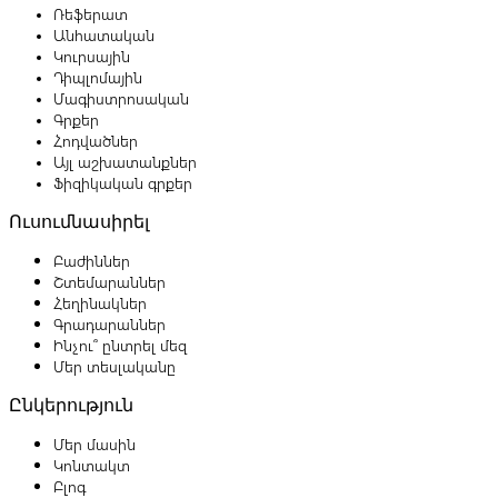
Ռեֆերատ
Անհատական
Կուրսային
Դիպլոմային
Մագիստրոսական
Գրքեր
Հոդվածներ
Այլ աշխատանքներ
Ֆիզիկական գրքեր
Ուսումնասիրել
Բաժիններ
Շտեմարաններ
Հեղինակներ
Գրադարաններ
Ինչու՞ ընտրել մեզ
Մեր տեսլականը
Ընկերություն
Մեր մասին
Կոնտակտ
Բլոգ