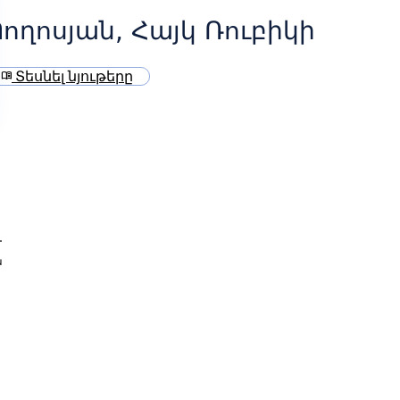
ողոսյան, Հայկ Ռուբիկի
Տեսնել նյութերը
menu_book
ն
ն