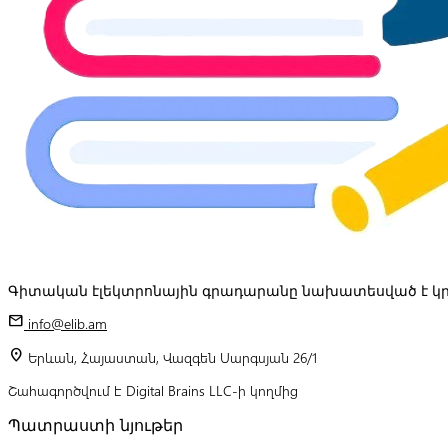
Գիտական էլեկտրոնային գրադարանը նախատեսված է կր
mail
info@elib.am
location_on
Երևան, Հայաստան, Վազգեն Սարգսյան 26/1
Շահագործվում է Digital Brains LLC-ի կողմից
Պատրաստի նյութեր