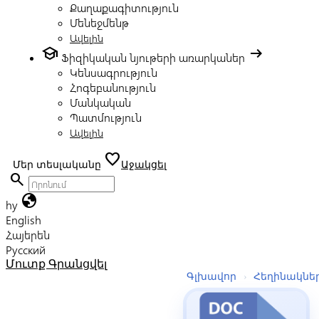
Քաղաքագիտություն
Մենեջմենթ
Ավելին
school
arrow_right_alt
Ֆիզիկական նյութերի առարկաներ
Կենսագրություն
Հոգեբանություն
Մանկական
Պատմություն
Ավելին
favorite
Մեր տեսլականը
Աջակցել
search
globe
hy
English
Հայերեն
Русский
Մուտք
Գրանցվել
Գլխավոր
›
Հեղինակնե