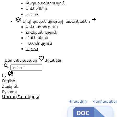
Քաղաքագիտություն
Մենեջմենթ
Ավելին
school
arrow_right_alt
Ֆիզիկական նյութերի առարկաներ
Կենսագրություն
Հոգեբանություն
Մանկական
Պատմություն
Ավելին
favorite
Մեր տեսլականը
Աջակցել
search
globe
hy
English
Հայերեն
Русский
Մուտք
Գրանցվել
Գլխավոր
›
Հեղինակնե