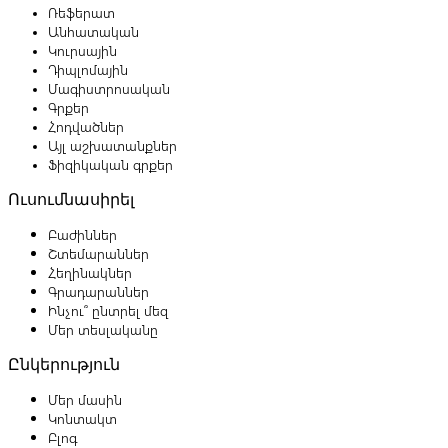
Ռեֆերատ
Անհատական
Կուրսային
Դիպլոմային
Մագիստրոսական
Գրքեր
Հոդվածներ
Այլ աշխատանքներ
Ֆիզիկական գրքեր
Ուսումնասիրել
Բաժիններ
Շտեմարաններ
Հեղինակներ
Գրադարաններ
Ինչու՞ ընտրել մեզ
Մեր տեսլականը
Ընկերություն
Մեր մասին
Կոնտակտ
Բլոգ