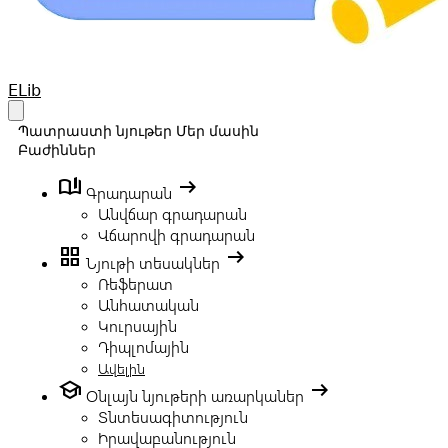
Your Company
ELib
Open main menu
Պատրաստի նյութեր
Մեր մասին
Բաժիններ
book_ribbon
arrow_right_alt
Գրադարան
Անվճար գրադարան
Վճարովի գրադարան
grid_view
arrow_right_alt
Նյութի տեսակներ
Ռեֆերատ
Անհատական
Կուրսային
Դիպլոմային
Ավելին
school
arrow_right_alt
Օնլայն նյութերի առարկաներ
Տնտեսագիտություն
Իրավաբանություն