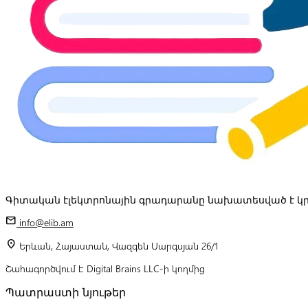
Գիտական էլեկտրոնային գրադարանը նախատեսված է կր
mail
info@elib.am
location_on
Երևան, Հայաստան, Վազգեն Սարգսյան 26/1
Շահագործվում է Digital Brains LLC-ի կողմից
Պատրաստի նյութեր