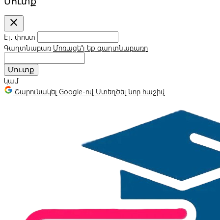
Մուտք
close
Էլ․ փոստ
Գաղտնաբառ
Մոռացե՞լ եք գաղտնաբառը
Մուտք
կամ
Շարունակել Google-ով
Ստեղծել նոր հաշիվ