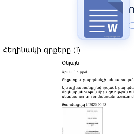
(1)
Հեղինակի գրքերը
Օնլայն
Գրականություն
Տեքստը և թարգմանչի անհատական
Այս աշխատանքը նվիրված է թարգմ
մեկնաբանության միջև գոյություն ո
սկզբնաղբյուրի բովանդակությունը 
թարգմանությունը չի սահմանափակվ
Թարմացվել է՝ 2026-06-23
ադապտացիա, որի ընթացքում թարգմ
ազդեցություն ունենալ վերջնական
ազատ մեկնաբանության միջև՝ ընդգ
բառացիությունը կարող է խաթարել 
«անտեսանելիության» և «տեսանելիո
մշակութային համարժեքության ապա
օրինակներ, որոնք ցույց են տալիս,