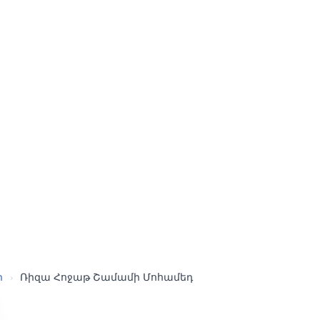
ր
›
Ռիզա Հոջաթ Շամամի Մոհամեդ