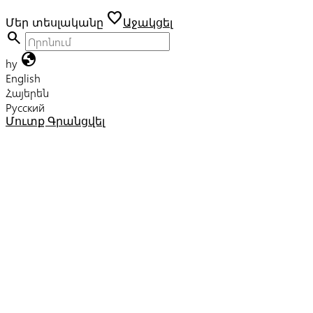
favorite
Մեր տեսլականը
Աջակցել
search
globe
hy
English
Հայերեն
Русский
Մուտք
Գրանցվել