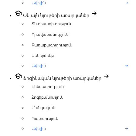
Ավելին
arrow_right_alt
school
arrow_right_alt
Օնլայն նյութերի առարկաներ
Տնտեսագիտություն
Իրավաբանություն
Քաղաքագիտություն
Մենեջմենթ
Ավելին
arrow_right_alt
school
arrow_right_alt
Ֆիզիկական նյութերի առարկաներ
Կենսագրություն
Հոգեբանություն
Մանկական
Պատմություն
Ավելին
arrow_right_alt