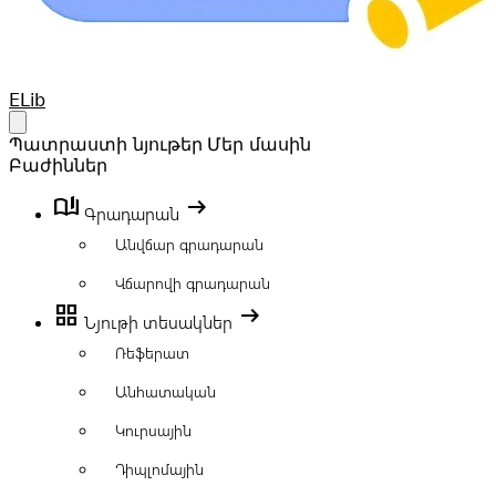
Your Company
ELib
Open main menu
Պատրաստի նյութեր
Մեր մասին
Բաժիններ
book_ribbon
arrow_right_alt
Գրադարան
Անվճար գրադարան
Վճարովի գրադարան
grid_view
arrow_right_alt
Նյութի տեսակներ
Ռեֆերատ
Անհատական
Կուրսային
Դիպլոմային