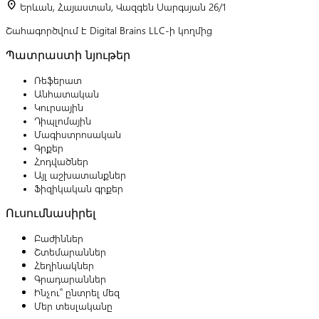
location_on
Երևան, Հայաստան, Վազգեն Սարգսյան 26/1
Շահագործվում է Digital Brains LLC-ի կողմից
Պատրաստի նյութեր
Ռեֆերատ
Անհատական
Կուրսային
Դիպլոմային
Մագիստրոսական
Գրքեր
Հոդվածներ
Այլ աշխատանքներ
Ֆիզիկական գրքեր
Ուսումնասիրել
Բաժիններ
Շտեմարաններ
Հեղինակներ
Գրադարաններ
Ինչու՞ ընտրել մեզ
Մեր տեսլականը