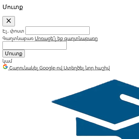
Մուտք
close
Էլ․ փոստ
Գաղտնաբառ
Մոռացե՞լ եք գաղտնաբառը
Մուտք
կամ
Շարունակել Google-ով
Ստեղծել նոր հաշիվ