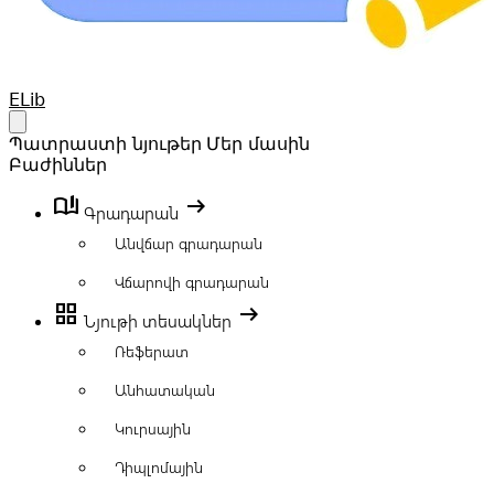
Your Company
ELib
Open main menu
Պատրաստի նյութեր
Մեր մասին
Բաժիններ
book_ribbon
arrow_right_alt
Գրադարան
Անվճար գրադարան
Վճարովի գրադարան
grid_view
arrow_right_alt
Նյութի տեսակներ
Ռեֆերատ
Անհատական
Կուրսային
Դիպլոմային