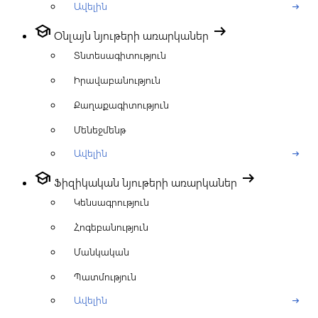
Ավելին
arrow_right_alt
school
arrow_right_alt
Օնլայն նյութերի առարկաներ
Տնտեսագիտություն
Իրավաբանություն
Քաղաքագիտություն
Մենեջմենթ
Ավելին
arrow_right_alt
school
arrow_right_alt
Ֆիզիկական նյութերի առարկաներ
Կենսագրություն
Հոգեբանություն
Մանկական
Պատմություն
Ավելին
arrow_right_alt