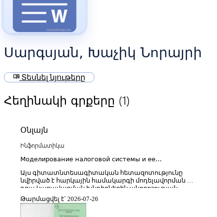
Սարգսյան, Խաչիկ Նորայրի
menu_book
Տեսնել նյութերը
(1)
Հեղինակի գրքերը
Օնլայն
Ինֆորմատիկա
Моделирование налоговой системы и ее
управление в условиях неопределенности для
Այս գիտատնտեսագիտական հետազոտությունը
стимулирования реальных инвестиций
նվիրված է հարկային համակարգի մոդելավորման և
դրա կառավարման խնդիրներին անորոշության
պայմաններում՝ նպատակ ունենալով իրական
Թարմացվել է՝ 2026-07-26
ներդրումների խթանումը։ Աշխատության մեջ
ներկայացվում են հարկային համակարգի տեսական