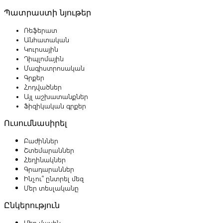
Պատրաստի նյութեր
Ռեֆերատ
Անհատական
Կուրսային
Դիպլոմային
Մագիստրոսական
Գրքեր
Հոդվածներ
Այլ աշխատանքներ
Ֆիզիկական գրքեր
Ուսումնասիրել
Բաժիններ
Շտեմարաններ
Հեղինակներ
Գրադարաններ
Ինչու՞ ընտրել մեզ
Մեր տեսլականը
Ընկերություն
Մեր մասին