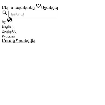
favorite
Մեր տեսլականը
Աջակցել
search
globe
hy
English
Հայերեն
Русский
Մուտք
Գրանցվել