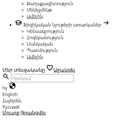
Քաղաքագիտություն
Մենեջմենթ
Ավելին
school
arrow_right_alt
Ֆիզիկական նյութերի առարկաներ
Կենսագրություն
Հոգեբանություն
Մանկական
Պատմություն
Ավելին
favorite
Մեր տեսլականը
Աջակցել
search
globe
hy
English
Հայերեն
Русский
Մուտք
Գրանցվել