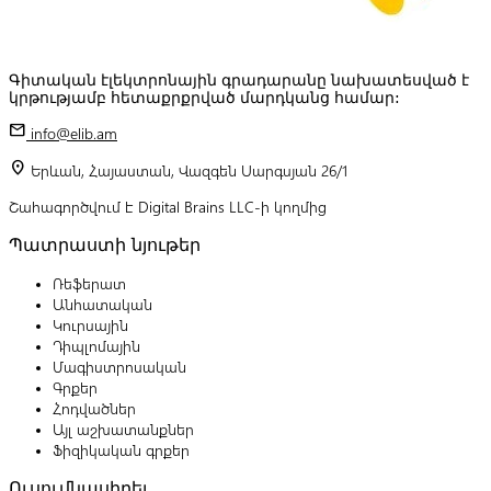
Գիտական էլեկտրոնային գրադարանը նախատեսված է
կրթությամբ հետաքրքրված մարդկանց համար:
mail
info@elib.am
location_on
Երևան, Հայաստան, Վազգեն Սարգսյան 26/1
Շահագործվում է Digital Brains LLC-ի կողմից
Պատրաստի նյութեր
Ռեֆերատ
Անհատական
Կուրսային
Դիպլոմային
Մագիստրոսական
Գրքեր
Հոդվածներ
Այլ աշխատանքներ
Ֆիզիկական գրքեր
Ուսումնասիրել