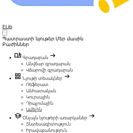
Your Company
ELib
Open main menu
Պատրաստի նյութեր
Մեր մասին
Բաժիններ
book_ribbon
arrow_right_alt
Գրադարան
Անվճար գրադարան
Վճարովի գրադարան
grid_view
arrow_right_alt
Նյութի տեսակներ
Ռեֆերատ
Անհատական
Կուրսային
Դիպլոմային
Ավելին
school
arrow_right_alt
Օնլայն նյութերի առարկաներ
Տնտեսագիտություն
Իրավաբանություն