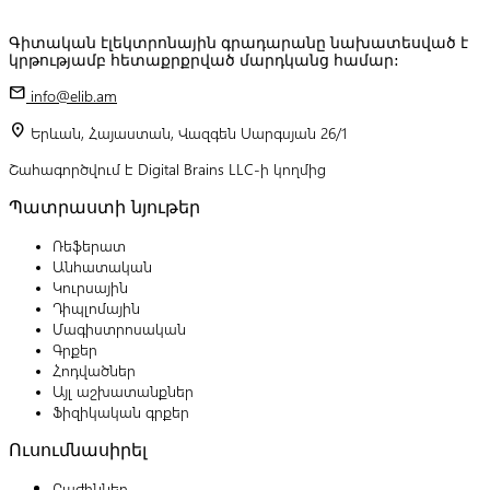
Գիտական էլեկտրոնային գրադարանը նախատեսված է
կրթությամբ հետաքրքրված մարդկանց համար:
mail
info@elib.am
location_on
Երևան, Հայաստան, Վազգեն Սարգսյան 26/1
Շահագործվում է Digital Brains LLC-ի կողմից
Պատրաստի նյութեր
Ռեֆերատ
Անհատական
Կուրսային
Դիպլոմային
Մագիստրոսական
Գրքեր
Հոդվածներ
Այլ աշխատանքներ
Ֆիզիկական գրքեր
Ուսումնասիրել
Բաժիններ