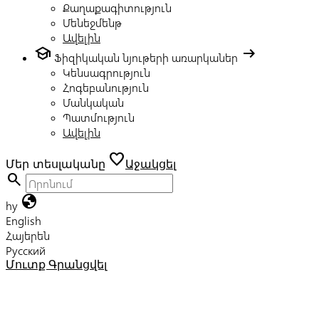
Քաղաքագիտություն
Մենեջմենթ
Ավելին
school
arrow_right_alt
Ֆիզիկական նյութերի առարկաներ
Կենսագրություն
Հոգեբանություն
Մանկական
Պատմություն
Ավելին
favorite
Մեր տեսլականը
Աջակցել
search
globe
hy
English
Հայերեն
Русский
Մուտք
Գրանցվել