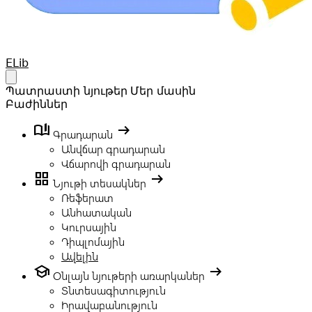
Your Company
ELib
Open main menu
Պատրաստի նյութեր
Մեր մասին
Բաժիններ
book_ribbon
arrow_right_alt
Գրադարան
Անվճար գրադարան
Վճարովի գրադարան
grid_view
arrow_right_alt
Նյութի տեսակներ
Ռեֆերատ
Անհատական
Կուրսային
Դիպլոմային
Ավելին
school
arrow_right_alt
Օնլայն նյութերի առարկաներ
Տնտեսագիտություն
Իրավաբանություն