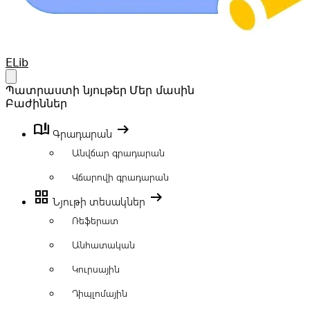
Your Company
ELib
Open main menu
Պատրաստի նյութեր
Մեր մասին
Բաժիններ
book_ribbon
arrow_right_alt
Գրադարան
Անվճար գրադարան
Վճարովի գրադարան
grid_view
arrow_right_alt
Նյութի տեսակներ
Ռեֆերատ
Անհատական
Կուրսային
Դիպլոմային