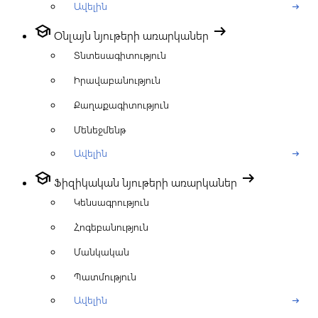
Ավելին
arrow_right_alt
school
arrow_right_alt
Օնլայն նյութերի առարկաներ
Տնտեսագիտություն
Իրավաբանություն
Քաղաքագիտություն
Մենեջմենթ
Ավելին
arrow_right_alt
school
arrow_right_alt
Ֆիզիկական նյութերի առարկաներ
Կենսագրություն
Հոգեբանություն
Մանկական
Պատմություն
Ավելին
arrow_right_alt