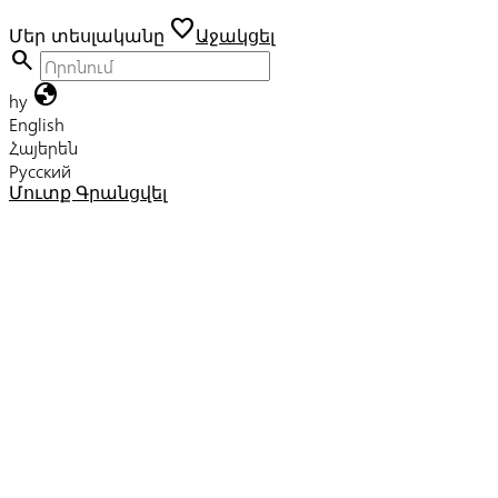
favorite
Մեր տեսլականը
Աջակցել
search
globe
hy
English
Հայերեն
Русский
Մուտք
Գրանցվել