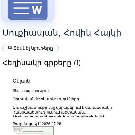
Սուքիասյան, Հովիկ Հայկի
menu_book
Տեսնել նյութերը
(1)
Հեղինակի գրքերը
Օնլայն
Տնտեսագիտություն
Պետական ձեռնարկությունների
սեփականաշնորհման և ապապետականացման
Այս աշխատությունը վերաբերում է Հայաստանի
հիմնահարցերն ու դրանց լուծման ուղիները ՀՀ-ում
Հանրապետությունում պետական
ձեռնարկությունների սեփականաշնորհման և
ապապետականացման հիմնահարցերին՝ ընդգծելով
Թարմացվել է՝ 2026-07-26
անցումային տնտեսության ձևավորման,
սեփականության հարաբերությունների