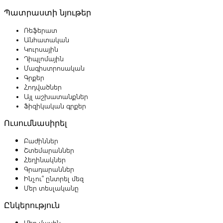
Պատրաստի նյութեր
Ռեֆերատ
Անհատական
Կուրսային
Դիպլոմային
Մագիստրոսական
Գրքեր
Հոդվածներ
Այլ աշխատանքներ
Ֆիզիկական գրքեր
Ուսումնասիրել
Բաժիններ
Շտեմարաններ
Հեղինակներ
Գրադարաններ
Ինչու՞ ընտրել մեզ
Մեր տեսլականը
Ընկերություն
Մեր մասին