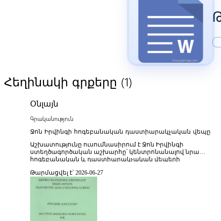
(1)
Հեղինակի գրքերը
Օնլայն
Գրականություն
Ջոն Իրվինգի հոգեբանական դաստիարակչական վեպը
Աշխատությունը ուսումնասիրում է Ջոն Իրվինգի
ստեղծագործական աշխարհը՝ կենտրոնանալով նրա
հոգեբանական և դաստիարակչական վեպերի
առանձնահատկությունների վրա, որտեղ մարդու
Թարմացվել է՝ 2026-06-27
ներաշխարհի ձևավորումը, բարոյական ընտրությունների
բարդությունը և կյանքի փորձի ազդեցությունը անհատի
հոգևոր զարգացման վրա ներկայացվում են բազմաշերտ
գեղարվեստական կառուցվածքով։ Վերլուծվում են նրա
վեպերին բնորոշ թեմատիկ գծերը՝ ընտանիքի
հարաբերություններ, ինքնության որոնում, սոցիալական
միջավայրի ազդեցություն, կորուստի և աճի փորձառություն