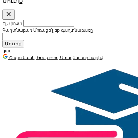
Մուտք
close
Էլ․ փոստ
Գաղտնաբառ
Մոռացե՞լ եք գաղտնաբառը
Մուտք
կամ
Շարունակել Google-ով
Ստեղծել նոր հաշիվ