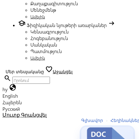
Քաղաքագիտություն
Մենեջմենթ
Ավելին
school
arrow_right_alt
Ֆիզիկական նյութերի առարկաներ
Կենսագրություն
Հոգեբանություն
Մանկական
Պատմություն
Ավելին
favorite
Մեր տեսլականը
Աջակցել
search
globe
hy
English
Հայերեն
Русский
Մուտք
Գրանցվել
Գլխավոր
›
Հեղինակնե