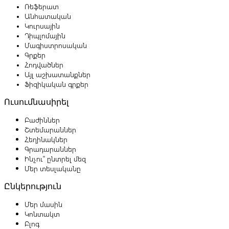
Ռեֆերատ
Անհատական
Կուրսային
Դիպլոմային
Մագիստրոսական
Գրքեր
Հոդվածներ
Այլ աշխատանքներ
Ֆիզիկական գրքեր
Ուսումնասիրել
Բաժիններ
Շտեմարաններ
Հեղինակներ
Գրադարաններ
Ինչու՞ ընտրել մեզ
Մեր տեսլականը
Ընկերություն
Մեր մասին
Կոնտակտ
Բլոգ