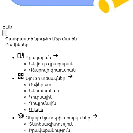
Your Company
ELib
Open main menu
Պատրաստի նյութեր
Մեր մասին
Բաժիններ
book_ribbon
arrow_right_alt
Գրադարան
Անվճար գրադարան
Վճարովի գրադարան
grid_view
arrow_right_alt
Նյութի տեսակներ
Ռեֆերատ
Անհատական
Կուրսային
Դիպլոմային
Ավելին
school
arrow_right_alt
Օնլայն նյութերի առարկաներ
Տնտեսագիտություն
Իրավաբանություն