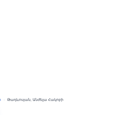
ր
›
Թադևոսյան, Անժելա Հակոբի