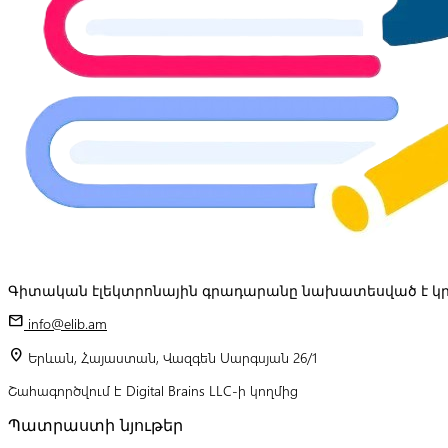
Գիտական էլեկտրոնային գրադարանը նախատեսված է կր
mail
info@elib.am
location_on
Երևան, Հայաստան, Վազգեն Սարգսյան 26/1
Շահագործվում է Digital Brains LLC-ի կողմից
Պատրաստի նյութեր