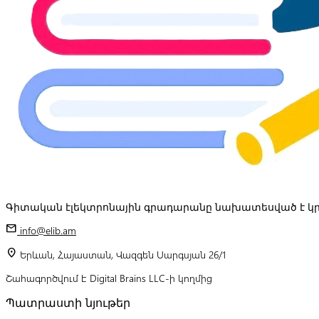
Գիտական էլեկտրոնային գրադարանը նախատեսված է կր
mail
info@elib.am
location_on
Երևան, Հայաստան, Վազգեն Սարգսյան 26/1
Շահագործվում է Digital Brains LLC-ի կողմից
Պատրաստի նյութեր