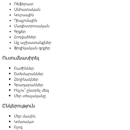
Ռեֆերատ
Անհատական
Կուրսային
Դիպլոմային
Մագիստրոսական
Գրքեր
Հոդվածներ
Այլ աշխատանքներ
Ֆիզիկական գրքեր
Ուսումնասիրել
Բաժիններ
Շտեմարաններ
Հեղինակներ
Գրադարաններ
Ինչու՞ ընտրել մեզ
Մեր տեսլականը
Ընկերություն
Մեր մասին
Կոնտակտ
Բլոգ