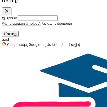
Մուտք
close
Էլ․ փոստ
Գաղտնաբառ
Մոռացե՞լ եք գաղտնաբառը
Մուտք
կամ
Շարունակել Google-ով
Ստեղծել նոր հաշիվ