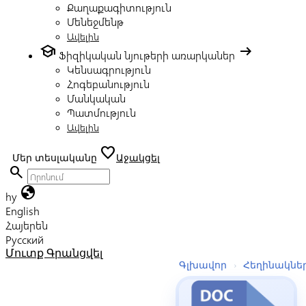
Քաղաքագիտություն
Մենեջմենթ
Ավելին
school
arrow_right_alt
Ֆիզիկական նյութերի առարկաներ
Կենսագրություն
Հոգեբանություն
Մանկական
Պատմություն
Ավելին
favorite
Մեր տեսլականը
Աջակցել
search
globe
hy
English
Հայերեն
Русский
Մուտք
Գրանցվել
Գլխավոր
›
Հեղինակնե