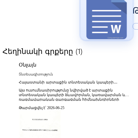
(1)
Հեղինակի գրքերը
Օնլայն
Տնտեսագիտություն
Հայաստանի արտաքին տնտեսական կապերի
ռազմավարական կառավարումը
Այս ուսումնասիրությունը նվիրված է արտաքին
տնտեսական կապերի ձևավորման, կառավարման և
ռազմավարական զարգացման հիմնախնդիրների
վերլուծությանը Հայաստան-ի օրինակով։ Աշխատությունում
Թարմացվել է՝ 2026-06-25
դիտարկվում են երկրի արտաքին առևտրի կառուցվածքը,
արտահանման և ներմուծման հիմնական ուղղությունները,
միջազգային տնտեսական ինտեգրման գործընթացները և
դրանց ազդեցությունը ազգային տնտեսության
մրցունակության վրա։ Հատուկ ուշադրություն է դարձվում
ռազմավարական կառավարման գործիքներին՝ պետական
քաղաքականության պլանավորման, տնտեսական