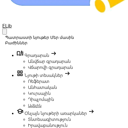
Your Company
ELib
Open main menu
Պատրաստի նյութեր
Մեր մասին
Բաժիններ
book_ribbon
arrow_right_alt
Գրադարան
Անվճար գրադարան
Վճարովի գրադարան
grid_view
arrow_right_alt
Նյութի տեսակներ
Ռեֆերատ
Անհատական
Կուրսային
Դիպլոմային
Ավելին
school
arrow_right_alt
Օնլայն նյութերի առարկաներ
Տնտեսագիտություն
Իրավաբանություն