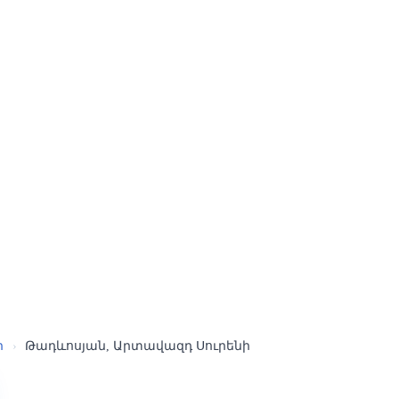
ր
›
Թադևոսյան, Արտավազդ Սուրենի