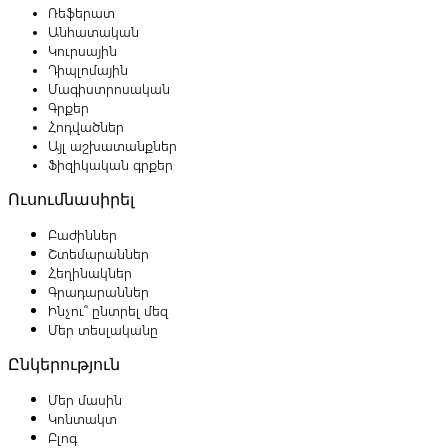
Ռեֆերատ
Անհատական
Կուրսային
Դիպլոմային
Մագիստրոսական
Գրքեր
Հոդվածներ
Այլ աշխատանքներ
Ֆիզիկական գրքեր
Ուսումնասիրել
Բաժիններ
Շտեմարաններ
Հեղինակներ
Գրադարաններ
Ինչու՞ ընտրել մեզ
Մեր տեսլականը
Ընկերություն
Մեր մասին
Կոնտակտ
Բլոգ