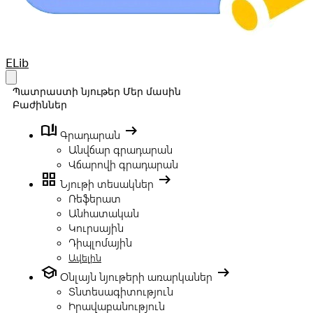
Your Company
ELib
Open main menu
Պատրաստի նյութեր
Մեր մասին
Բաժիններ
book_ribbon
arrow_right_alt
Գրադարան
Անվճար գրադարան
Վճարովի գրադարան
grid_view
arrow_right_alt
Նյութի տեսակներ
Ռեֆերատ
Անհատական
Կուրսային
Դիպլոմային
Ավելին
school
arrow_right_alt
Օնլայն նյութերի առարկաներ
Տնտեսագիտություն
Իրավաբանություն