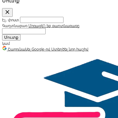
Մուտք
close
Էլ․ փոստ
Գաղտնաբառ
Մոռացե՞լ եք գաղտնաբառը
Մուտք
կամ
Շարունակել Google-ով
Ստեղծել նոր հաշիվ