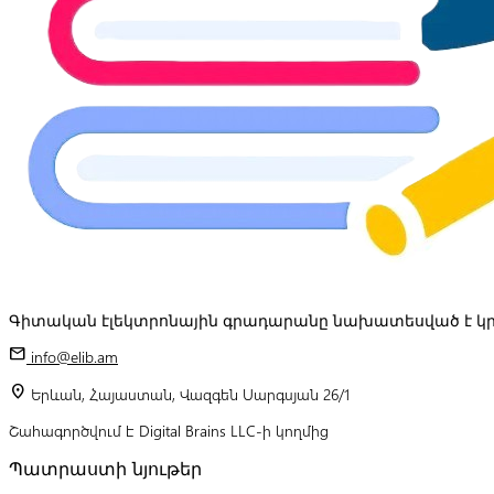
Գիտական էլեկտրոնային գրադարանը նախատեսված է կր
mail
info@elib.am
location_on
Երևան, Հայաստան, Վազգեն Սարգսյան 26/1
Շահագործվում է Digital Brains LLC-ի կողմից
Պատրաստի նյութեր