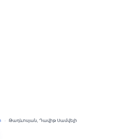
ր
›
Թադևոսյան, Դավիթ Սամվելի