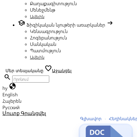
Քաղաքագիտություն
Մենեջմենթ
Ավելին
school
arrow_right_alt
Ֆիզիկական նյութերի առարկաներ
Կենսագրություն
Հոգեբանություն
Մանկական
Պատմություն
Ավելին
favorite
Մեր տեսլականը
Աջակցել
search
globe
hy
English
Հայերեն
Русский
Մուտք
Գրանցվել
Գլխավոր
›
Հեղինակնե