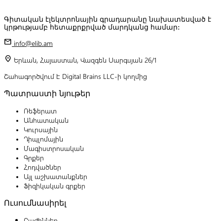
Գիտական էլեկտրոնային գրադարանը նախատեսված է
կրթությամբ հետաքրքրված մարդկանց համար:
mail
info@elib.am
location_on
Երևան, Հայաստան, Վազգեն Սարգսյան 26/1
Շահագործվում է Digital Brains LLC-ի կողմից
Պատրաստի նյութեր
Ռեֆերատ
Անհատական
Կուրսային
Դիպլոմային
Մագիստրոսական
Գրքեր
Հոդվածներ
Այլ աշխատանքներ
Ֆիզիկական գրքեր
Ուսումնասիրել
Բաժիններ