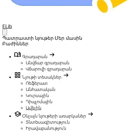
Your Company
ELib
Open main menu
Պատրաստի նյութեր
Մեր մասին
Բաժիններ
book_ribbon
arrow_right_alt
Գրադարան
Անվճար գրադարան
Վճարովի գրադարան
grid_view
arrow_right_alt
Նյութի տեսակներ
Ռեֆերատ
Անհատական
Կուրսային
Դիպլոմային
Ավելին
school
arrow_right_alt
Օնլայն նյութերի առարկաներ
Տնտեսագիտություն
Իրավաբանություն