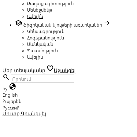
Քաղաքագիտություն
Մենեջմենթ
Ավելին
school
arrow_right_alt
Ֆիզիկական նյութերի առարկաներ
Կենսագրություն
Հոգեբանություն
Մանկական
Պատմություն
Ավելին
favorite
Մեր տեսլականը
Աջակցել
search
globe
hy
English
Հայերեն
Русский
Մուտք
Գրանցվել