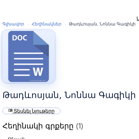
Գլխավոր
›
Հեղինակներ
›
Թադևոսյան, Նոննա Գագիկի
Թադևոսյան, Նոննա Գագիկի
menu_book
Տեսնել նյութերը
(1)
Հեղինակի գրքերը