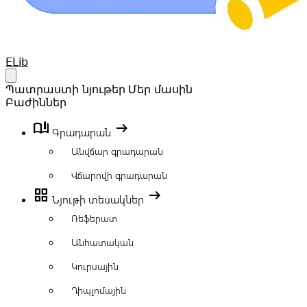
Your Company
ELib
Open main menu
Պատրաստի նյութեր
Մեր մասին
Բաժիններ
book_ribbon
arrow_right_alt
Գրադարան
Անվճար գրադարան
Վճարովի գրադարան
grid_view
arrow_right_alt
Նյութի տեսակներ
Ռեֆերատ
Անհատական
Կուրսային
Դիպլոմային