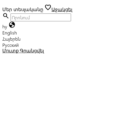
favorite
Մեր տեսլականը
Աջակցել
search
globe
hy
English
Հայերեն
Русский
Մուտք
Գրանցվել