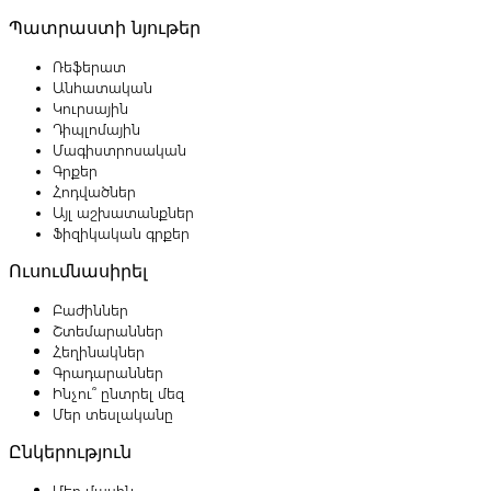
Պատրաստի նյութեր
Ռեֆերատ
Անհատական
Կուրսային
Դիպլոմային
Մագիստրոսական
Գրքեր
Հոդվածներ
Այլ աշխատանքներ
Ֆիզիկական գրքեր
Ուսումնասիրել
Բաժիններ
Շտեմարաններ
Հեղինակներ
Գրադարաններ
Ինչու՞ ընտրել մեզ
Մեր տեսլականը
Ընկերություն
Մեր մասին