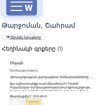
Թարջոման, Շահրամ
menu_book
Տեսնել նյութերը
(1)
Հեղինակի գրքերը
Օնլայն
Տնտեսագիտություն
Զբոսաշրջության զարգացման հիմնախնդիրները և
դրանց լուծման ուղիները Իրանի Իսլամական
Այս աշխատանքը ուսումնասիրում է Իրանի
Հանրապետությունում (Գիլան նահանգի Լահիջան
Իսլամական Հանրապետությունում զբոսաշրջության
քաղաքի օրինակով)
զարգացման հիմնախնդիրները և դրանց լուծման
հնարավոր ուղիները՝ հատուկ ուշադրություն
Թարմացվել է՝ 2026-08-01
դարձնելով Գիլան նահանգի Լահիջան քաղաքի
օրինակին։ Վերլուծության մեջ ընդգծվում է, որ