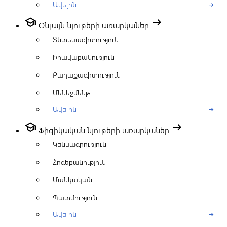
Ավելին
arrow_right_alt
school
arrow_right_alt
Օնլայն նյութերի առարկաներ
Տնտեսագիտություն
Իրավաբանություն
Քաղաքագիտություն
Մենեջմենթ
Ավելին
arrow_right_alt
school
arrow_right_alt
Ֆիզիկական նյութերի առարկաներ
Կենսագրություն
Հոգեբանություն
Մանկական
Պատմություն
Ավելին
arrow_right_alt