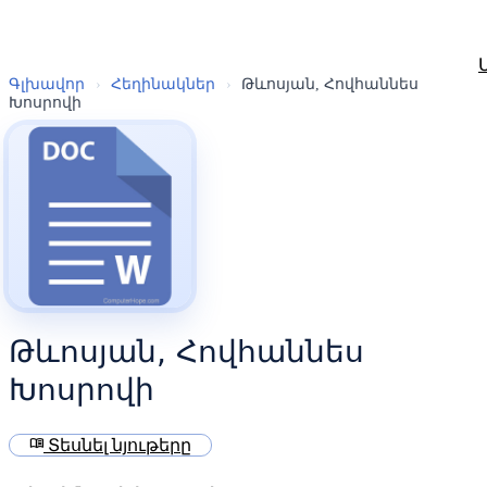
Գլխավոր
›
Հեղինակներ
›
Թևոսյան, Հովհաննես
Խոսրովի
Թևոսյան, Հովհաննես
Խոսրովի
menu_book
Տեսնել նյութերը