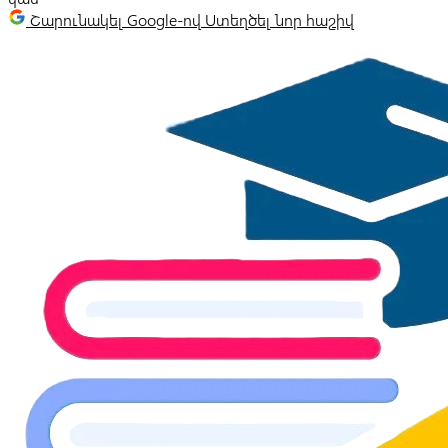
Շարունակել Google-ով
Ստեղծել նոր հաշիվ