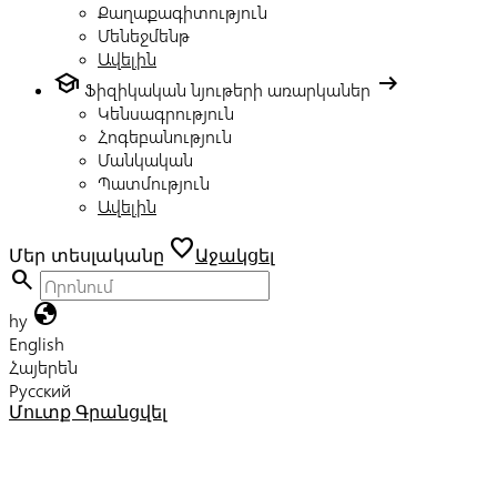
Քաղաքագիտություն
Մենեջմենթ
Ավելին
school
arrow_right_alt
Ֆիզիկական նյութերի առարկաներ
Կենսագրություն
Հոգեբանություն
Մանկական
Պատմություն
Ավելին
favorite
Մեր տեսլականը
Աջակցել
search
globe
hy
English
Հայերեն
Русский
Մուտք
Գրանցվել