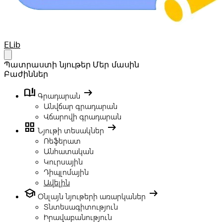
Your Company
ELib
Open main menu
Պատրաստի նյութեր
Մեր մասին
Բաժիններ
book_ribbon
arrow_right_alt
Գրադարան
Անվճար գրադարան
Վճարովի գրադարան
grid_view
arrow_right_alt
Նյութի տեսակներ
Ռեֆերատ
Անհատական
Կուրսային
Դիպլոմային
Ավելին
school
arrow_right_alt
Օնլայն նյութերի առարկաներ
Տնտեսագիտություն
Իրավաբանություն