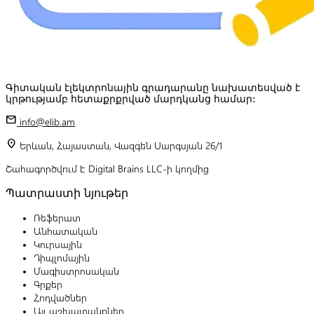
Գիտական էլեկտրոնային գրադարանը նախատեսված է
կրթությամբ հետաքրքրված մարդկանց համար:
mail
info@elib.am
location_on
Երևան, Հայաստան, Վազգեն Սարգսյան 26/1
Շահագործվում է Digital Brains LLC-ի կողմից
Պատրաստի նյութեր
Ռեֆերատ
Անհատական
Կուրսային
Դիպլոմային
Մագիստրոսական
Գրքեր
Հոդվածներ
Այլ աշխատանքներ