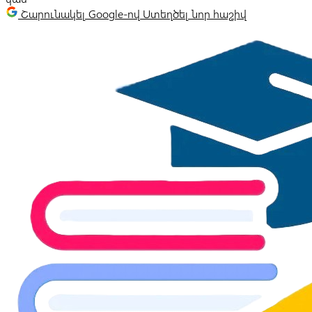
Շարունակել Google-ով
Ստեղծել նոր հաշիվ