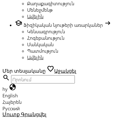
Քաղաքագիտություն
Մենեջմենթ
Ավելին
school
arrow_right_alt
Ֆիզիկական նյութերի առարկաներ
Կենսագրություն
Հոգեբանություն
Մանկական
Պատմություն
Ավելին
favorite
Մեր տեսլականը
Աջակցել
search
globe
hy
English
Հայերեն
Русский
Մուտք
Գրանցվել