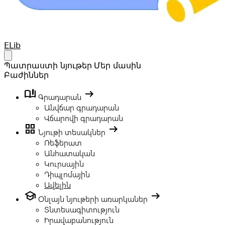
Your Company
ELib
Open main menu
Պատրաստի նյութեր
Մեր մասին
Բաժիններ
book_ribbon
arrow_right_alt
Գրադարան
Անվճար գրադարան
Վճարովի գրադարան
grid_view
arrow_right_alt
Նյութի տեսակներ
Ռեֆերատ
Անհատական
Կուրսային
Դիպլոմային
Ավելին
school
arrow_right_alt
Օնլայն նյութերի առարկաներ
Տնտեսագիտություն
Իրավաբանություն