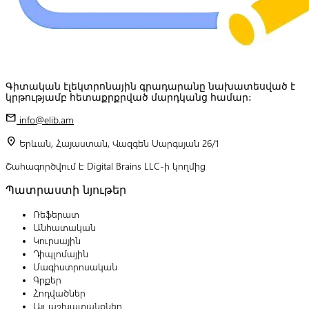
Գիտական էլեկտրոնային գրադարանը նախատեսված է
կրթությամբ հետաքրքրված մարդկանց համար:
mail
info@elib.am
location_on
Երևան, Հայաստան, Վազգեն Սարգսյան 26/1
Շահագործվում է Digital Brains LLC-ի կողմից
Պատրաստի նյութեր
Ռեֆերատ
Անհատական
Կուրսային
Դիպլոմային
Մագիստրոսական
Գրքեր
Հոդվածներ
Այլ աշխատանքներ