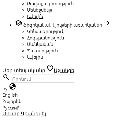
Քաղաքագիտություն
Մենեջմենթ
Ավելին
school
arrow_right_alt
Ֆիզիկական նյութերի առարկաներ
Կենսագրություն
Հոգեբանություն
Մանկական
Պատմություն
Ավելին
favorite
Մեր տեսլականը
Աջակցել
search
globe
hy
English
Հայերեն
Русский
Մուտք
Գրանցվել