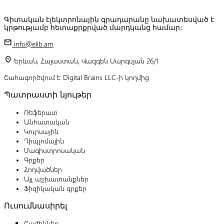
Գիտական էլեկտրոնային գրադարանը նախատեսված է
կրթությամբ հետաքրքրված մարդկանց համար:
mail
info@elib.am
location_on
Երևան, Հայաստան, Վազգեն Սարգսյան 26/1
Շահագործվում է Digital Brains LLC-ի կողմից
Պատրաստի նյութեր
Ռեֆերատ
Անհատական
Կուրսային
Դիպլոմային
Մագիստրոսական
Գրքեր
Հոդվածներ
Այլ աշխատանքներ
Ֆիզիկական գրքեր
Ուսումնասիրել
Բաժիններ