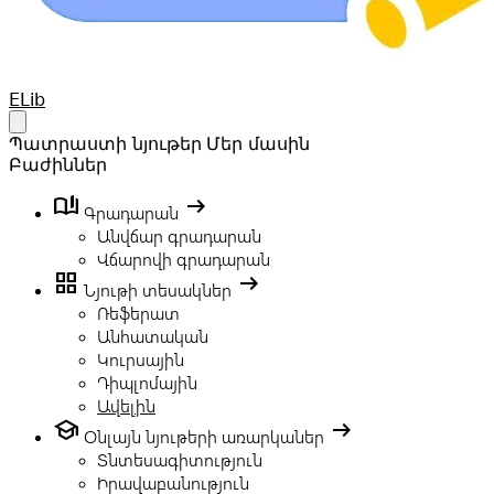
Your Company
ELib
Open main menu
Պատրաստի նյութեր
Մեր մասին
Բաժիններ
book_ribbon
arrow_right_alt
Գրադարան
Անվճար գրադարան
Վճարովի գրադարան
grid_view
arrow_right_alt
Նյութի տեսակներ
Ռեֆերատ
Անհատական
Կուրսային
Դիպլոմային
Ավելին
school
arrow_right_alt
Օնլայն նյութերի առարկաներ
Տնտեսագիտություն
Իրավաբանություն