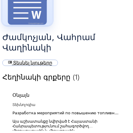
Ժամկոչյան, Վահրամ
Վաղինակի
menu_book
Տեսնել նյութերը
(1)
Հեղինակի գրքերը
Օնլայն
Տեխնոլոգիա
Разработка мероприятий по повышению топливной
экономичности магистральных автопоездов
Այս աշխատանքը նվիրված է Հայաստանի
эксплуатирующихся в РА
Հանրապետությունում շահագործվող
միջքաղաքային և միջազգային