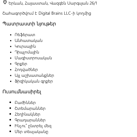
location_on
Երևան, Հայաստան, Վազգեն Սարգսյան 26/1
Շահագործվում է Digital Brains LLC-ի կողմից
Պատրաստի նյութեր
Ռեֆերատ
Անհատական
Կուրսային
Դիպլոմային
Մագիստրոսական
Գրքեր
Հոդվածներ
Այլ աշխատանքներ
Ֆիզիկական գրքեր
Ուսումնասիրել
Բաժիններ
Շտեմարաններ
Հեղինակներ
Գրադարաններ
Ինչու՞ ընտրել մեզ
Մեր տեսլականը