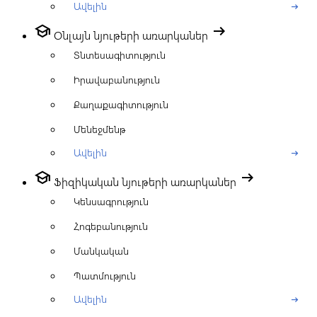
Ավելին
arrow_right_alt
school
arrow_right_alt
Օնլայն նյութերի առարկաներ
Տնտեսագիտություն
Իրավաբանություն
Քաղաքագիտություն
Մենեջմենթ
Ավելին
arrow_right_alt
school
arrow_right_alt
Ֆիզիկական նյութերի առարկաներ
Կենսագրություն
Հոգեբանություն
Մանկական
Պատմություն
Ավելին
arrow_right_alt