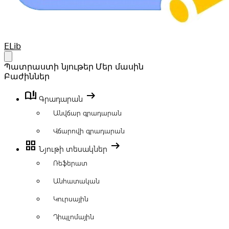
Your Company
ELib
Open main menu
Պատրաստի նյութեր
Մեր մասին
Բաժիններ
book_ribbon
arrow_right_alt
Գրադարան
Անվճար գրադարան
Վճարովի գրադարան
grid_view
arrow_right_alt
Նյութի տեսակներ
Ռեֆերատ
Անհատական
Կուրսային
Դիպլոմային