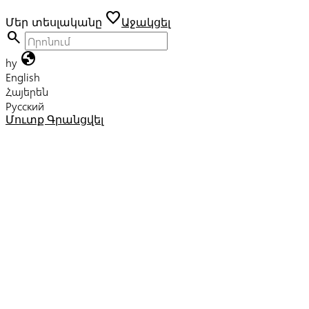
favorite
Մեր տեսլականը
Աջակցել
search
globe
hy
English
Հայերեն
Русский
Մուտք
Գրանցվել