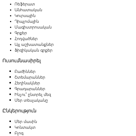
Ռեֆերատ
Անհատական
Կուրսային
Դիպլոմային
Մագիստրոսական
Գրքեր
Հոդվածներ
Այլ աշխատանքներ
Ֆիզիկական գրքեր
Ուսումնասիրել
Բաժիններ
Շտեմարաններ
Հեղինակներ
Գրադարաններ
Ինչու՞ ընտրել մեզ
Մեր տեսլականը
Ընկերություն
Մեր մասին
Կոնտակտ
Բլոգ