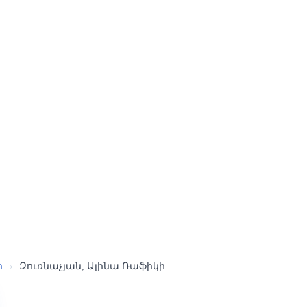
ր
›
Զուռնաչյան, Ալինա Ռաֆիկի