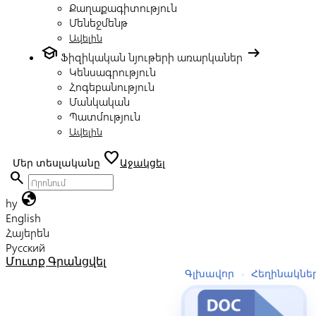
Քաղաքագիտություն
Մենեջմենթ
Ավելին
school
arrow_right_alt
Ֆիզիկական նյութերի առարկաներ
Կենսագրություն
Հոգեբանություն
Մանկական
Պատմություն
Ավելին
favorite
Մեր տեսլականը
Աջակցել
search
globe
hy
English
Հայերեն
Русский
Մուտք
Գրանցվել
Գլխավոր
›
Հեղինակնե