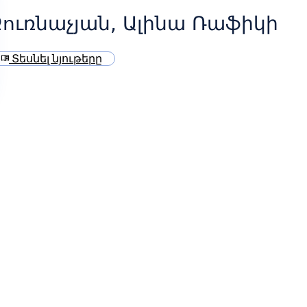
ուռնաչյան, Ալինա Ռաֆիկի
Տեսնել նյութերը
menu_book
ն