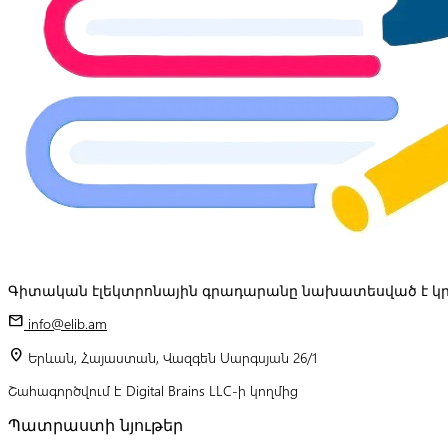
Գիտական էլեկտրոնային գրադարանը նախատեսված է կր
mail
info@elib.am
location_on
Երևան, Հայաստան, Վազգեն Սարգսյան 26/1
Շահագործվում է Digital Brains LLC-ի կողմից
Պատրաստի նյութեր