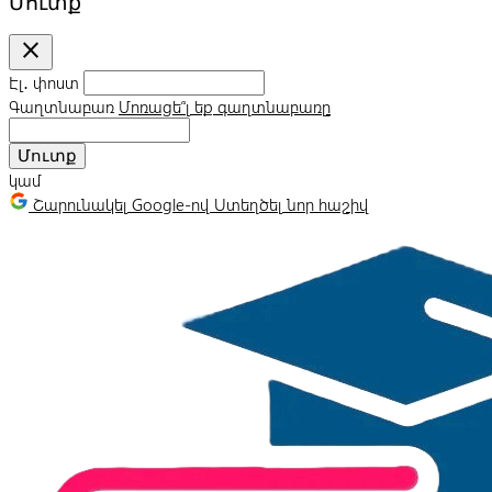
Մուտք
close
Էլ․ փոստ
Գաղտնաբառ
Մոռացե՞լ եք գաղտնաբառը
Մուտք
կամ
Շարունակել Google-ով
Ստեղծել նոր հաշիվ