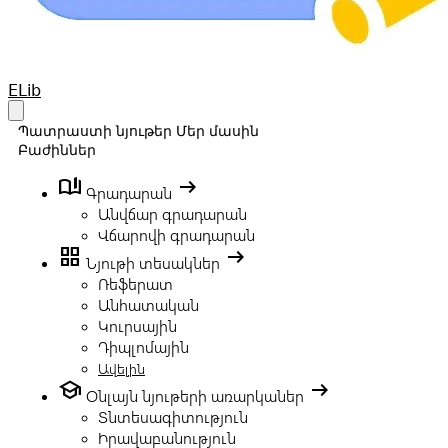
Your Company
ELib
Open main menu
Պատրաստի նյութեր
Մեր մասին
Բաժիններ
book_ribbon
arrow_right_alt
Գրադարան
Անվճար գրադարան
Վճարովի գրադարան
grid_view
arrow_right_alt
Նյութի տեսակներ
Ռեֆերատ
Անհատական
Կուրսային
Դիպլոմային
Ավելին
school
arrow_right_alt
Օնլայն նյութերի առարկաներ
Տնտեսագիտություն
Իրավաբանություն