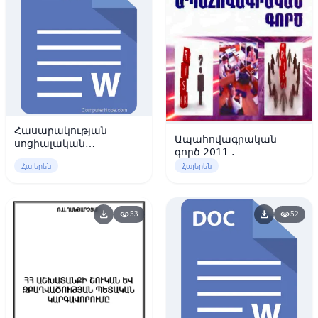
Հասարակության
Ապահովագրական
սոցիալական
գործ 2011 .
կառուցվածքն
Հայերեն
Հայերեն
անցումային
տնտեսությունում
download
download
visibility
visibility
53
52