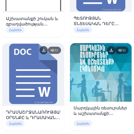
ՊԵՏՈՒԹՅԱՆ
Աշխատանքի շուկան և
ՏՆՏԵՍԱԿԱՆ ԴԵՐԸ
զբաղվածության
ՇՈՒԿԱՅԱԿԱՆ ԷԿՈՆՈՄ
պետական
Հայերեն
Հայերեն
կարգավորումը
download
download
visibility
visibility
51
51
Մարդկային ռեսուրսներ
ԴՐԱՄԱՇՐՋԱՆԱՌՈՒԹՅԱՆ
և աշխատանքի
ՕՐԵՆՔԸ և ԴՐԱՄԱԿԱՆ
էկոնոմիկա
ԶԱՆԳՎԱԾԸ, ԴՐԱՄԱԿԱՆ
Հայերեն
Հայերեն
ԱԳՐԵԳԱՏՆԵՐ