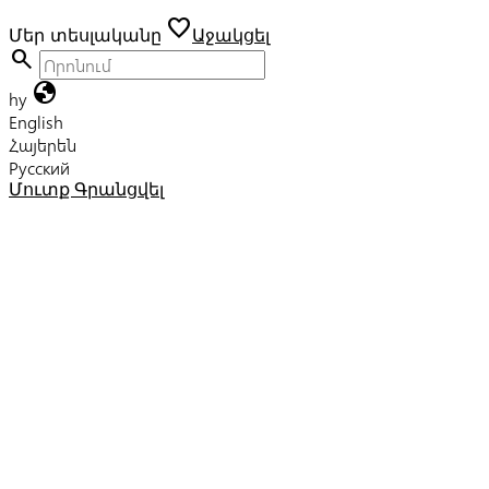
favorite
Մեր տեսլականը
Աջակցել
search
globe
hy
English
Հայերեն
Русский
Մուտք
Գրանցվել