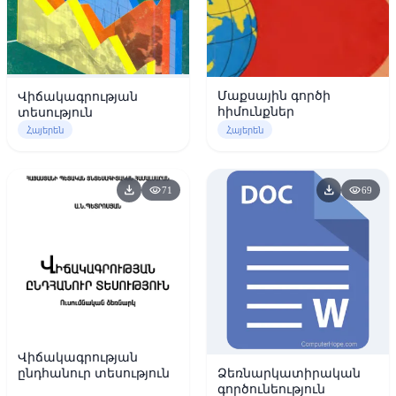
Մաքսային գործի
Վիճակագրության
հիմունքներ
տեսություն
Հայերեն
Հայերեն
download
download
visibility
visibility
71
69
Վիճակագրության
ընդհանուր տեսություն
Ձեռնարկատիրական
գործունեություն