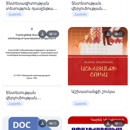
Տնտեսագիտության
Տնտեսության
տեսություն դասընթացի
վերլուծության
սեմինար
մաթեմատիկական
Հայերեն
Հայերեն
պարապմունքների
եղանակներ-Հտ.3
մեթոդական ձեռնարկ
download
download
visibility
visibility
59
57
Աշխատանքի շուկա
Տնտեսության
վերլուծության
մաթեմատիկական
Հայերեն
Հայերեն
եղանակներ-Հտ.2
download
download
visibility
visibility
55
55