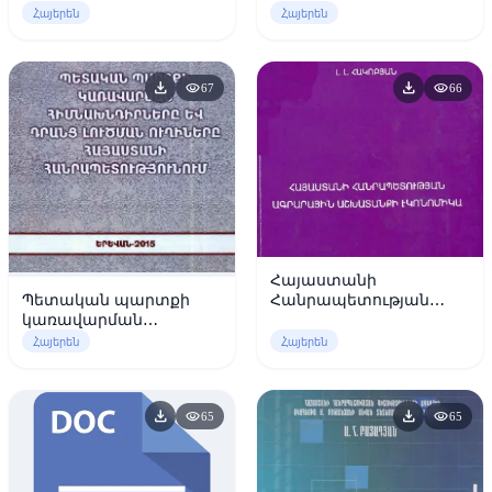
Հայերեն
Հայերեն
download
download
visibility
visibility
67
66
Հայաստանի
Հանրապետության
Պետական պարտքի
ագրարային
կառավարման
աշխատանքի
հիմնախնդիրները և
Հայերեն
Հայերեն
էկոնոմիկա
դրանց լուծման
ուղիները Հայաստանի
Հանրապետությունում
download
download
visibility
visibility
65
65