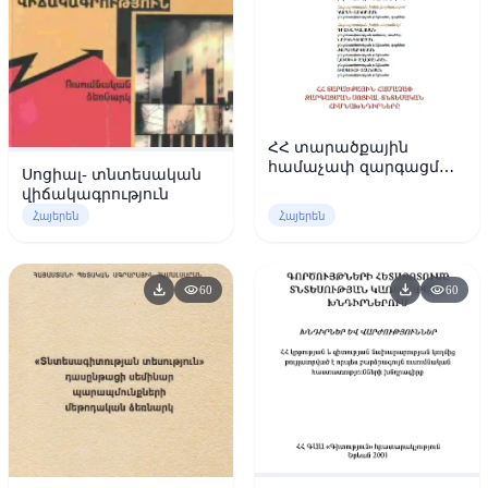
ՀՀ տարածքային
համաչափ զարգացման
Սոցիալ- տնտեսական
սոցիալ-տնտեսական
վիճակագրություն
հիմնախնդիրները
Հայերեն
Հայերեն
download
download
visibility
visibility
60
60