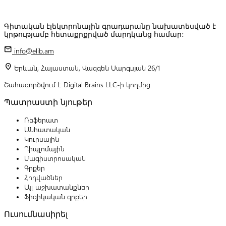
Գիտական էլեկտրոնային գրադարանը նախատեսված է
կրթությամբ հետաքրքրված մարդկանց համար:
mail
info@elib.am
location_on
Երևան, Հայաստան, Վազգեն Սարգսյան 26/1
Շահագործվում է Digital Brains LLC-ի կողմից
Պատրաստի նյութեր
Ռեֆերատ
Անհատական
Կուրսային
Դիպլոմային
Մագիստրոսական
Գրքեր
Հոդվածներ
Այլ աշխատանքներ
Ֆիզիկական գրքեր
Ուսումնասիրել