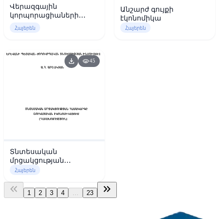
Վերազգային
Անշարժ գույքի
կորպորացիաների
էկոնոմիկա
ծագումն ու
Հայերեն
Հայերեն
զարգացումը
download
visibility
45
Տնտեսական
մրցակցության
համակարգը
Հայերեն
շուկայական
keyboard_double_arrow_left
keyboard_double_arrow_right
էկոնոմիկայում
1
2
3
4
…
23