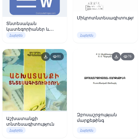
Միկրոտնտեսագիտություն
Տնտեսական
կատեգորիաներ և
օրենքներ
Հայերեն
Հայերեն
download
download
visibility
visibility
81
76
Զբոսաշրջության
Աշխատանքի
մարքեթինգ
տնտեսագիտություն
Հայերեն
Հայերեն