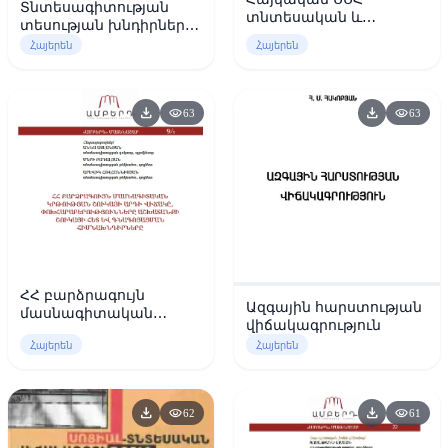
Տնտեսագիտության
տնտեսական և
տեսության խնդիրների
սոցիալական
ժողովածու
Հայերեն
Հայերեն
աշխարհագրություն
download
download
visibility
visibility
63
63
ՀՀ բարձրագույն
Ազգային հարստության
մասնագիտական
վիճակագրություն
կրթության շուկայի
Հայերեն
Հայերեն
արդի վիճակը,
փոխհարաբերությունները
աշխատանքի շուկայի
հետ և գնագոյացման
download
download
visibility
visibility
62
61
հիմնախնդիրները