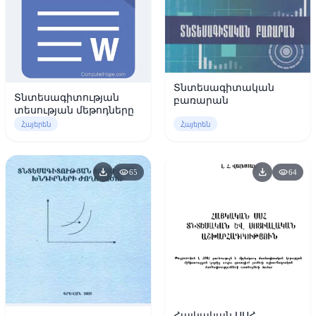
Տնտեսագիտական
Տնտեսագիտության
բառարան
տեսության մեթոդները
Հայերեն
Հայերեն
download
download
visibility
visibility
65
64
Հայկական ՍՍՀ