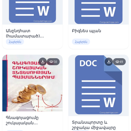
Անընդհատ
Բիզնես պլան
(համատարած)
քրոնոմետրաժի
Հայերեն
Հայերեն
download
download
visibility
visibility
50
49
Գնագոյացումը
Տրանսպորտը և
շուկայական
շրջակա միջավայրը
տնտեսության