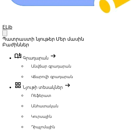
Your Company
ELib
Open main menu
Պատրաստի նյութեր
Մեր մասին
Բաժիններ
book_ribbon
arrow_right_alt
Գրադարան
Անվճար գրադարան
Վճարովի գրադարան
grid_view
arrow_right_alt
Նյութի տեսակներ
Ռեֆերատ
Անհատական
Կուրսային
Դիպլոմային