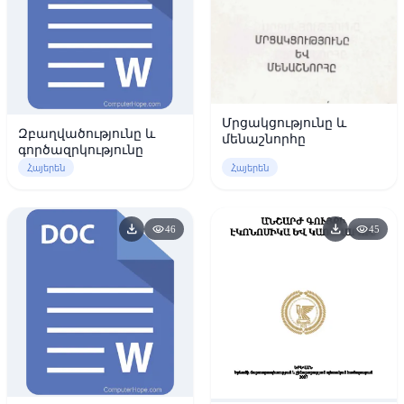
Մրցակցությունը և
Զբաղվածությունը և
մենաշնորհը
գործազրկությունը
Հայերեն
Հայերեն
download
download
visibility
visibility
46
45