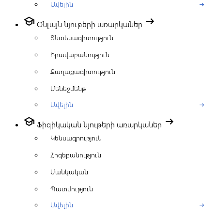
Ավելին
arrow_right_alt
school
arrow_right_alt
Օնլայն նյութերի առարկաներ
Տնտեսագիտություն
Իրավաբանություն
Քաղաքագիտություն
Մենեջմենթ
Ավելին
arrow_right_alt
school
arrow_right_alt
Ֆիզիկական նյութերի առարկաներ
Կենսագրություն
Հոգեբանություն
Մանկական
Պատմություն
Ավելին
arrow_right_alt