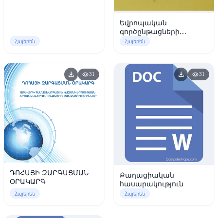
մեկօրյա դպրոցների ու
լրացուցիչ կրթության
Եվրոպական
խմբակների համար
գործընթացների
քաղաքական
Հայերեն
Հայերեն
վերլուծություն
download
download
visibility
visibility
31
31
ԴՈՀԱՅԻ ԶԱՐԳԱՑՄԱՆ
Քաղացիական
ՕՐԱԿԱՐԳ
հասարակություն
Հայերեն
Հայերեն