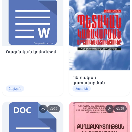
Ռազմական կոմունիզմ
Պետական
կառավարման
արդյունավետությունը
Հայերեն
Հայերեն
download
download
visibility
visibility
38
38