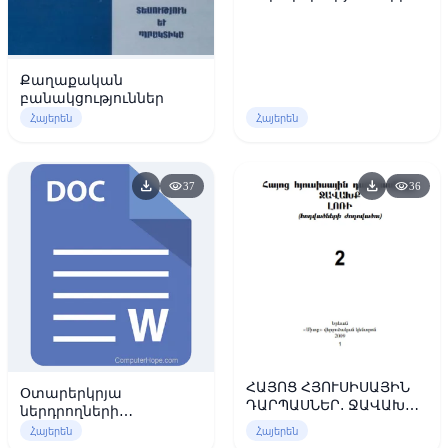
զարգացման արդի
վիճակը
Քաղաքական
բանակցություններ
Հայերեն
Հայերեն
download
download
visibility
visibility
37
36
ՀԱՅՈՑ ՀՅՈՒՍԻՍԱՅԻՆ
Օտարերկրյա
ԴԱՐՊԱՍՆԵՐ. ՋԱՎԱԽՔ,
ներդրողների
ԼՈՌԻ.2-Վահե Սարգսյան
ներգրավման
Հայերեն
Հայերեն
քաղաքականությունը