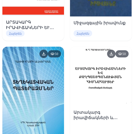
ԱՐՏԱԿԱՐԳ
Միջազգային իրավունք
ԻՐԱՎԻՃԱԿՆԵՐԻ ԵՒ
ՔԱՂԱՔԱՑԻԱԿԱՆ
Հայերեն
Հայերեն
ՊԱՇՏՊԱՆՈՒԹՅԱՆ
ՀԻՄՆԱՀԱՐՑԵՐ
download
download
visibility
visibility
50
50
Արտակարգ
իրավիճակների և
քաղպաշտպանության
հիմնահարցեր