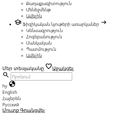
Քաղաքագիտություն
Մենեջմենթ
Ավելին
school
arrow_right_alt
Ֆիզիկական նյութերի առարկաներ
Կենսագրություն
Հոգեբանություն
Մանկական
Պատմություն
Ավելին
favorite
Մեր տեսլականը
Աջակցել
search
globe
hy
English
Հայերեն
Русский
Մուտք
Գրանցվել