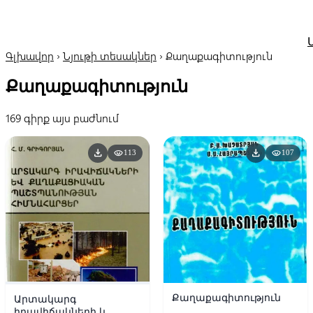
Գլխավոր
›
Նյութի տեսակներ
›
Քաղաքագիտություն
Քաղաքագիտություն
169 գիրք այս բաժնում
download
download
visibility
visibility
113
107
Քաղաքագիտություն
Արտակարգ
իրավիճակների և