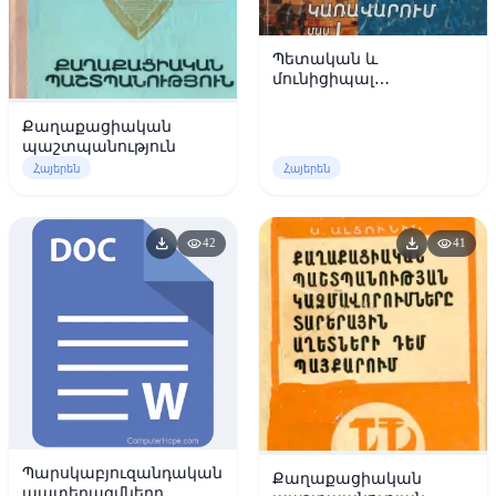
Պետական և
մունիցիպալ
կառավարում - Մաս-1
Քաղաքացիական
պաշտպանություն
Հայերեն
Հայերեն
download
download
visibility
visibility
42
41
Պարսկաբյուզանդական
Քաղաքացիական
պատերազմները,