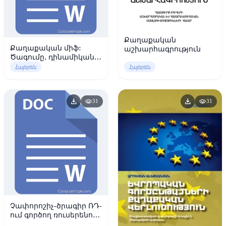
Քաղաքական
Քաղաքական միֆ:
աշխարհագրություն
Ծագումը, դինամիկան և
գործունեության
Հայերեն
Հայերեն
մեխանիզմները
download
download
visibility
visibility
31
31
Չափորոշիչ-ծրագիր ՌԴ-
ում գործող ռուսերենով
ուսուցմամբ հայկական