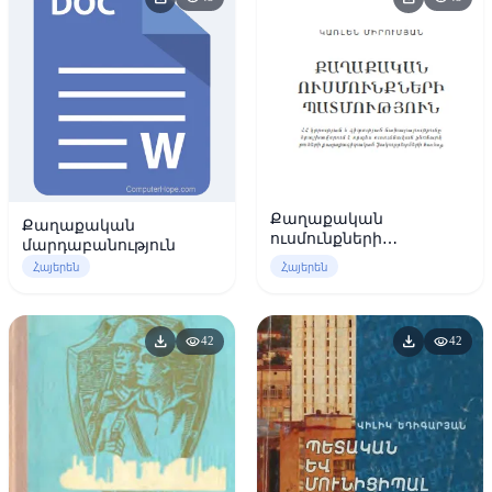
Քաղաքական
Քաղաքական
ուսմունքների
մարդաբանություն
պատմություն
Հայերեն
Հայերեն
download
download
visibility
visibility
42
42