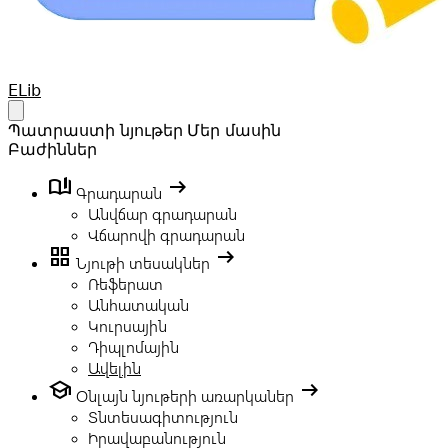
Your Company
ELib
Open main menu
Պատրաստի նյութեր
Մեր մասին
Բաժիններ
book_ribbon
arrow_right_alt
Գրադարան
Անվճար գրադարան
Վճարովի գրադարան
grid_view
arrow_right_alt
Նյութի տեսակներ
Ռեֆերատ
Անհատական
Կուրսային
Դիպլոմային
Ավելին
school
arrow_right_alt
Օնլայն նյութերի առարկաներ
Տնտեսագիտություն
Իրավաբանություն