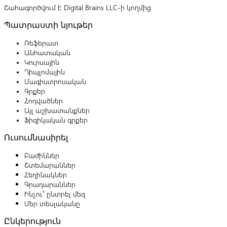
Շահագործվում է Digital Brains LLC-ի կողմից
Պատրաստի նյութեր
Ռեֆերատ
Անհատական
Կուրսային
Դիպլոմային
Մագիստրոսական
Գրքեր
Հոդվածներ
Այլ աշխատանքներ
Ֆիզիկական գրքեր
Ուսումնասիրել
Բաժիններ
Շտեմարաններ
Հեղինակներ
Գրադարաններ
Ինչու՞ ընտրել մեզ
Մեր տեսլականը
Ընկերություն