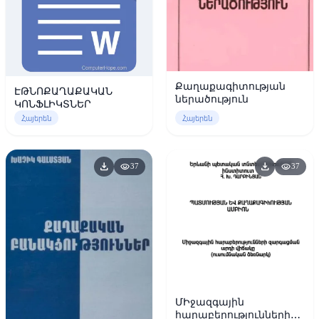
Քաղաքագիտության
ԷԹՆՈՔԱՂԱՔԱԿԱՆ
ներածություն
ԿՈՆՖԼԻԿՏՆԵՐ
Հայերեն
Հայերեն
download
download
visibility
visibility
37
37
ՄԻջազգային
հարաբերությունների